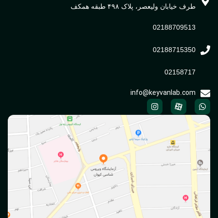
طرف خیابان ولیعصر، پلاک ۴۹۸ طبقه همکف
02188709513
02188715350
02158717
info@keyvanlab.com