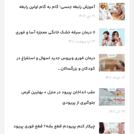
آموزش رابطه جنسی؛ گام به گام اولین رابطه
21 دی 1402
11 درمان سرفه خشک خانگی معجزه آسا و فوری
26 اردیبهشت 1401
درمان فوری ویروس جدید اسهال و استفراغ در
کودکان و بزرگسالان…
12 خرداد 1401
عقب انداختن پریود در منزل + بهترین قرص
جلوگیری از پریودی
29 آذر 1401
چیکار کنم پریودم قطع بشه؟ قطع فوری پریود