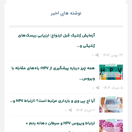
خودی خود بهبود می‌یابد. اگر هپاتیت در مراحل اولیه
بیماری و به موقع تشخیص داده شود، درمان آن بسیار
نوشته های اخیر
آسان خواهد بود.
آزمایش ژنتیک قبل ازدواج: ارزیابی ریسک‌های
ژنتیکی و…
26 بهمن 1404
0
همه چیز درباره پیشگیری از HPV؛ راه‌های مقابله با
ویروس…
5 خرداد 1404
0
آیا اچ پی وی و بارداری مرتبط است؟ (ارتباط HPV و…
2 خرداد 1404
0
ارتباط ویروس HPV و سرطان دهانه رحم +