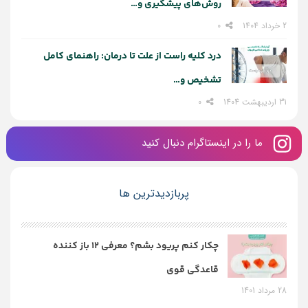
روش‌های پیشگیری و…
2 خرداد 1404
0
درد کلیه راست از علت تا درمان: راهنمای کامل
تشخیص و…
31 اردیبهشت 1404
0
ما را در اینستاگرام دنبال کنید
پربازدیدترین ها
چکار کنم پریود بشم؟ معرفی 12 باز کننده
قاعدگی قوی
28 مرداد 1401