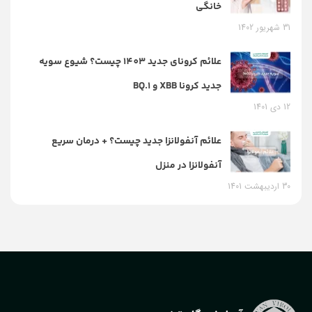
خانگی
31 شهریور 1402
علائم کرونای جدید 1403 چیست؟ شیوع سویه
جدید کرونا XBB و BQ.1
12 دی 1401
علائم آنفولانزا جدید چیست؟ + درمان سریع
آنفولانزا در منزل
30 اردیبهشت 1401