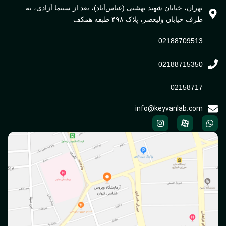
تهران، خیابان شهید بهشتی (عباس‌آباد)، بعد از سینما آزادی، به
طرف خیابان ولیعصر، پلاک ۴۹۸ طبقه همکف
02188709513
02188715350
02158717
info@keyvanlab.com