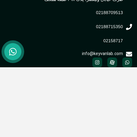
02188709513
02188715350
02158717
info@keyvanlab.com