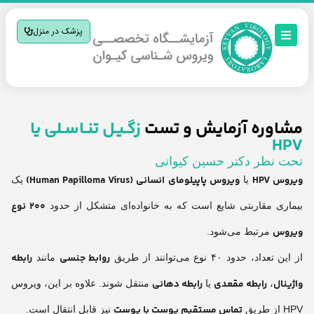
پزشک در منزل
مشاوره آزمایش و تست
زگـیـل تنـاسـلی یا
HPV
تحت نظر دکتر حسین کیوانی
ویروس HPV
ویروس پاپیلومای انسانی (Human Papilloma Virus)
یا
یک
۲۰۰ نوع
بیماری مقاربتی شایع است که به خانواده‌ای متشکل از حدود
ویروس
مرتبط می‌شود.
روابط جنسی
رابطه
از این تعداد، حدود ۴۰ نوع می‌توانند از طریق
مانند
واژینال
رابطه مقعدی
رابطه دهانی
،
یا
منتقل شوند. علاوه بر این، ویروس
تماس مستقیم پوست با پوست
HPV از طریق
نیز قابل انتقال است.