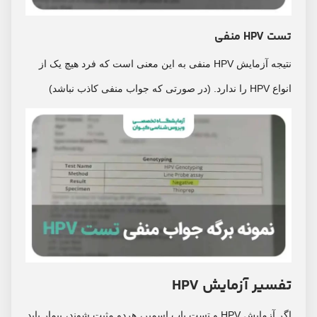
تست HPV منفی
نتیجه آزمایش HPV منفی به این معنی است که فرد هیچ یک از
انواع HPV را ندارد. (در صورتی که جواب منفی کاذب نباشد)
تفسیر آزمایش HPV
اگر آزمایش HPV و تست پاپ اسمیر، هردو مثبت شوند، بیمار باید