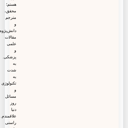
هستم؛
محقق،
مترجم
و
دانش‌پژوه
مقالات
علمی
و
پزشکی.
به
شدت
به
تکنولوژی
و
مسائل
روز
دنیا
علاقمندم.
راستی