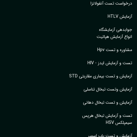
واست تست آنفولانزا
یش HTLV
بدهی آزمایشگاه
اع آزمایش هپاتیت
وره و تست Hpv
 و آزمایش ایدز - HIV
ایش و تست بیماری مقاربتی STD
ایش وتست تبخال تناسلی
ایش و تست تبخال دهانی
ت و آزمایش تبخال هرپس
پلکس HSV
ایش و تست پاپ اسمیر