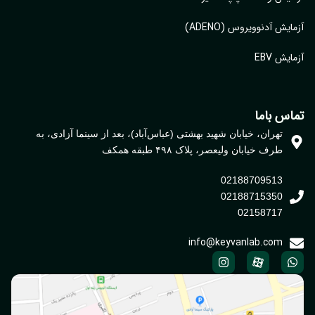
ایش آدنوویروس (ADENO)
یش EBV
اس باما
تهران، خیابان شهید بهشتی (عباس‌آباد)، بعد از سینما آزادی، به
طرف خیابان ولیعصر، پلاک ۴۹۸ طبقه همکف
02188709513
02188715350
02158717
info@keyvanlab.com