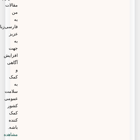
مقالات
من
به
فارسی‌زبانان
عزیز
به
جهت
افزایش
آگاهی
و
کمک
به
سلامت
عمومی
کشور
کمک
کننده
باشه.
مشاهده