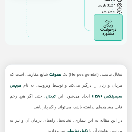
تبخال تناسلی در چه
3127 بازدید
نواحی ایجاد می‌شود؟
بدون نظر
راه‌های تشخیص تبخال
ثبت
رایگان
تناسلی
درخواست
مشاوره
روش های درمان تبخال
تناسلی
درمان خانگی تبخال
تناسلی
HPV و تبخال
عفونت
تبخال تناسلی (Herpes genital) یک
شایع مقاربتی است که
شباهت تبخال و زگیل
هرپس
مردان و زنان را درگیر می‌کند و توسط ویروسی به نام
تناسلی
سیمپلکس (HSV)
تبخال
ایجاد می‌شود. این
، حتی اگر هیچ زخم
تفاوت زگیل تناسلی و
قابل مشاهده‌ای نداشته باشد، می‌تواند واگیردار باشد.
تبخال تناسلی
تبخال تناسلی در
در این مقاله به این بیماری، نشانه‌ها، راه‌های درمان آن و نیز به
بارداری
زگیل تناسلی
بررسی تفاوت آن با
می‌پردازیم.