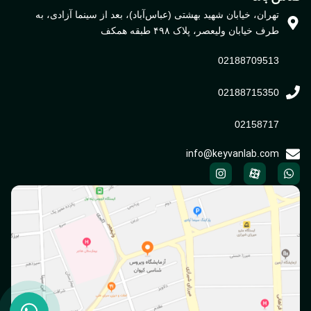
تهران، خیابان شهید بهشتی (عباس‌آباد)، بعد از سینما آزادی، به
طرف خیابان ولیعصر، پلاک ۴۹۸ طبقه همکف
02188709513
02188715350
02158717
info@keyvanlab.com