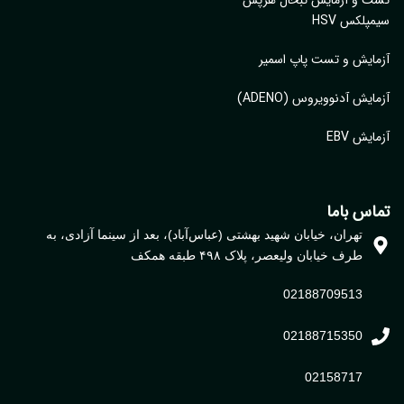
تست و آزمایش تبخال هرپس
سیمپلکس HSV
آزمایش و تست پاپ اسمیر
آزمایش آدنوویروس (ADENO)
آزمایش EBV
تماس باما
تهران، خیابان شهید بهشتی (عباس‌آباد)، بعد از سینما آزادی، به
طرف خیابان ولیعصر، پلاک ۴۹۸ طبقه همکف
02188709513
02188715350
02158717