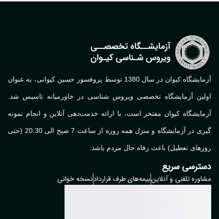
مراجعه کنند و این در حالی است که تزریق سایر انواع
واکسن کرونا از جمله بهارات، سینوواک، سینوفارم، فایزر،
مدرنا و برکت منعی برای اهدای خون ندارد و داوطلبین
اهدای خون می توانند پس از بهبودی واکنش های اولیه
به واکسن از جمله تب، درد عضلانی ضعف و بیحالی،
آزمایشگاه کیوان در سال 1380 توسط پروفسور حسین کیوانی، به عنوان
جهت اهدای خون به مراکز اهدای خون مراجعه کنند.
اولین آزمایشگاه تخصصی ویروس شناسی در خاورمیانه تاسیس شد.
آزمایشگاه کیوان مفتخر است، با ارائه خدمت‌دهی آنلاین و انجام نمونه
گیری در آزمایشگاه و منزل همه روزه از ساعت 7 صبح الی 20:30 (حتی
روزهای تعطیل) باعث رفاه حال مردم باشد.
دسترسی سریع
مشاوره تلفنی و آنلاین
بیمه‌های طرف قرارداد
نسخه خوانی