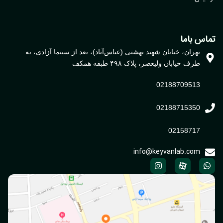
تماس باما
تهران، خیابان شهید بهشتی (عباس‌آباد)، بعد از سینما آزادی، به
طرف خیابان ولیعصر، پلاک ۴۹۸ طبقه همکف
02188709513
02188715350
02158717
info@keyvanlab.com