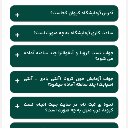
آدرس آزمایشگاه کیوان کجاست؟
تهران، خیابان شهید بهشتی (عباس‌آباد)، بعد از سینما
ساعت کاری آزمایشگاه به چه صورت است؟
آزادی، به طرف خیابان ولیعصر، پلاک ۴۹۸ طبقه همکف
آزمایشگاه کیوان هرروز هفته حتی ایام تعطیل از ساعت
جواب تست کرونا و آنفولانزا چند ساعته آماده
7 صبح الی 20:30 آماده خدمت رسانی به مردم عزیز
می شود؟
کشورمان می‌باشد.
جواب تست PCR کرونا 5 تا 8 ساعت بعد از پذیرش
جواب آزمایش خون کرونا (آنتی بادی – آنتی
حاضر خواهد شد و جواب تست آنفولانزا در کمتر از 24
اسپایک) چند ساعته آماده میشود؟
ساعت حاضر خواهد شد.
جواب آزمایش آنتی بادی و آنتی اسپایک کرونا تا 24
نحوه ی ثبت نام در سایت جهت انجام تست
ساعت بعد از پذیرش حاضر خواهد شد.
کرونا، درب منزل به چه صورت است؟
جهت ثبت درخواست نمونه گیری در منزل، شما میتوانید