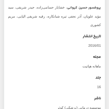
پروفسور حسین کیوانی
، خشایار حسامی‌زاده، حیدر شریفی، سید
مؤید علویان، آذر نجفی تیره شبانکاره، رقیه شریفی الیایی، مریم
کشوری
تاریخ انتشار
2016/01
مجله
ماهانه هپاتیت
جلد
16
ناشر
موسسه درمانی (پزشکی) کوثر