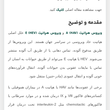
کلیک
جهت مشاهده مقاله اصلی
کنید.
مقدمه و توضیح
ویروس هپاتیت A (HAV)
ویروس هپاتیت (HEV) E
و
علل اصلی
هپاتیت حاد ویروسی در سراسر جهان هستند. این ویروس‌ها از
طریق مدفوع آلوده، تماس دهانی یا از طریق آب آلوده منتشر
می‌شوند. HEV یا هپاتیت E می‌تواند از طریق حیوانات به انسان از
تماس با مایعات عفونی بدن حیوانات آلوده، انتقال فرآورده‌های
خونی آلوده و انتقال عمودی (مادر-جنین) منتقل شود.
برخی از عفونت‌ها مانند HAV یا هپاتیت A در بیماران هموفیلی با
کنسانتره‌های فاکتور Vlll و lX درمان شده و در موارد سرطانی با
فاکتورهای chemotactic مثل interleukin-2 تحت درمان قرار