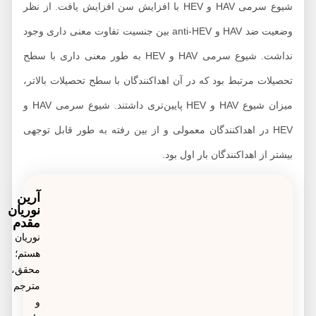
شیوع سرمی HAV و HEV با افزایش سن افزایش یافت. از نظر
وضعیت ضد HAV و anti-HEV بین جنسیت تفاوت معنی داری وجود
نداشت. شیوع سرمی HAV و HEV به طور معنی ‌داری با سطح
تحصیلات مرتبط بود که در آن اهداکنندگان با سطح تحصیلات بالاتر،
میزان شیوع HAV و HEV پایین‌تری داشتند. شیوع سرمی HAV و
HEV در اهداکنندگان معمولی و از بین رفته به طور قابل توجهی
بیشتر از اهداکنندگان بار اول بود.
آرین
نوریان
مقدم
نوریان
هستم؛
محقق،
مترجم
و