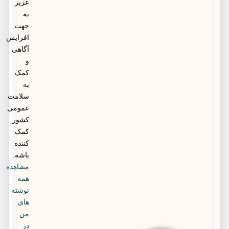
عزیز
به
جهت
افزایش
آگاهی
و
کمک
به
سلامت
عمومی
کشور
کمک
کننده
باشه.
مشاهده
همه
نوشته
های
من
در