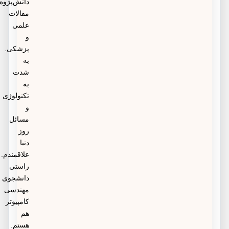
دانش‌پژوه
مقالات
علمی
و
پزشکی.
به
شدت
به
تکنولوژی
و
مسائل
روز
دنیا
علاقمندم.
راستی
دانشجوی
مهندسی
کامپیوتر
هم
هستم.