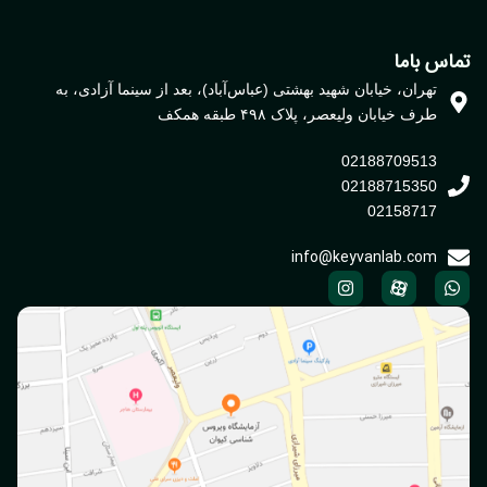
اس باما
تهران، خیابان شهید بهشتی (عباس‌آباد)، بعد از سینما آزادی، به
طرف خیابان ولیعصر، پلاک ۴۹۸ طبقه همکف
02188709513
02188715350
02158717
info@keyvanlab.com