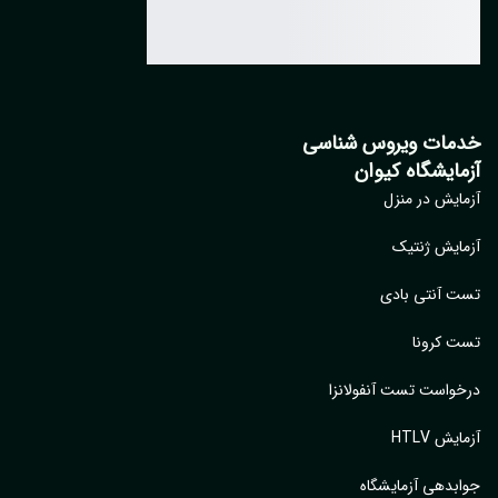
مات ویروس شناسی
مایشگاه کیوان
ایش در منزل
ایش ژنتیک
 آنتی بادی
 کرونا
واست تست آنفولانزا
یش HTLV
بدهی آزمایشگاه