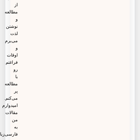
از
مطالعه
و
نوشتن
لذت
می‌برم
و
اوقات
فراغتم
رو
با
مطالعه
پر
می‌کنم.
امیدوارم
مقالات
من
به
فارسی‌زبانان