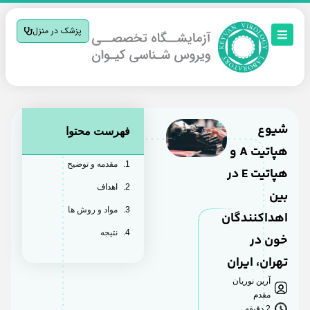
پزشک در منزل
شیوع
فهرست محتوا
هپاتیت A و
مقدمه و توضیح
هپاتیت E در
اهداف
بین
مواد و روش ها
اهداکنندگان
نتیجه
خون در
تهران، ایران
آرین نوریان
مقدم
2 دقیقه