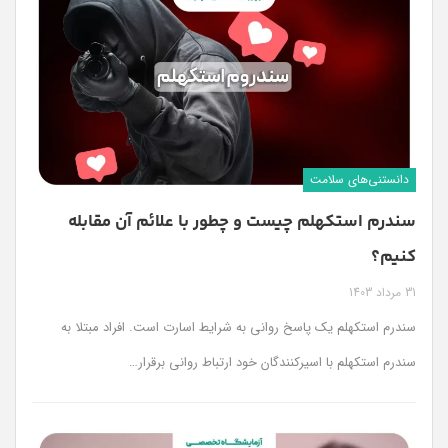
دانستنی‌های سلامت
سندرم استکهلم چیست و چطور با علائم آن مقابله
کنیم؟
31 مرداد 1403
سندرم استکهلم یک پاسخ روانی به شرایط اسارت است. افراد مبتلا به
سندرم استکهلم با اسیرکنندگان خود ارتباط روانی برقرار…