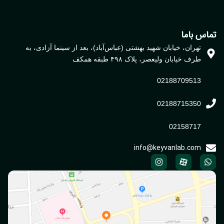
تماس باما
تهران، خیابان شهید بهشتی (عباس‌آباد)، بعد از سینما آزادی، به
طرف خیابان ولیعصر، پلاک ۴۹۸ طبقه همکف
02188709513
02188715350
02158717
info@keyvanlab.com