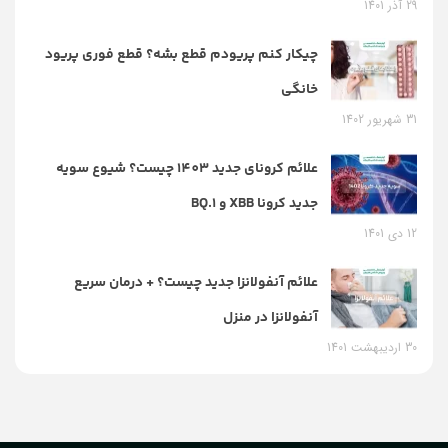
29 آذر 1401
چیکار کنم پریودم قطع بشه؟ قطع فوری پریود
خانگی
31 شهریور 1402
علائم کرونای جدید 1403 چیست؟ شیوع سویه
جدید کرونا XBB و BQ.1
12 دی 1401
علائم آنفولانزا جدید چیست؟ + درمان سریع
آنفولانزا در منزل
30 اردیبهشت 1401