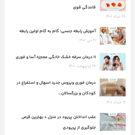
قاعدگی قوی
28 مرداد 1401
آموزش رابطه جنسی؛ گام به گام اولین رابطه
21 دی 1402
11 درمان سرفه خشک خانگی معجزه آسا و فوری
26 اردیبهشت 1401
درمان فوری ویروس جدید اسهال و استفراغ در
کودکان و بزرگسالان…
12 خرداد 1401
عقب انداختن پریود در منزل + بهترین قرص
جلوگیری از پریودی