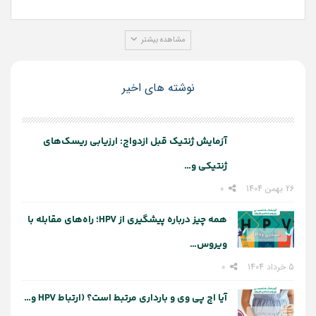
مشاهده بیشتر
نوشته های اخیر
آزمایش ژنتیک قبل ازدواج: ارزیابی ریسک‌های
ژنتیکی و…
26 بهمن 1404
0
همه چیز درباره پیشگیری از HPV؛ راه‌های مقابله با
ویروس…
5 خرداد 1404
0
آیا اچ پی وی و بارداری مرتبط است؟ (ارتباط HPV و…