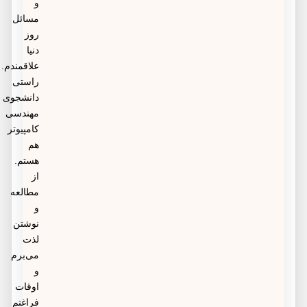
و
مسائل
روز
دنیا
علاقمندم.
راستی
دانشجوی
مهندسی
کامپیوتر
هم
هستم.
از
مطالعه
و
نوشتن
لذت
می‌برم
و
اوقات
فراغتم