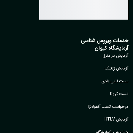
مات ویروس شناسی
مایشگاه کیوان
ایش در منزل
ایش ژنتیک
 آنتی بادی
 کرونا
واست تست آنفولانزا
یش HTLV
بدهی آزمایشگاه