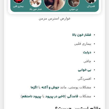
عوارض استرس مزمن
فشار خون بالا
بیماری قلبی
دیابت
چاقی
بی خوابی
افسردگی
جوش و آکنه
اگزما
مشکلات پوستی، مانند
یا
قاعدگی
تاخیر در پریود
پریود نامنظم
مشکلات
(
یا
)