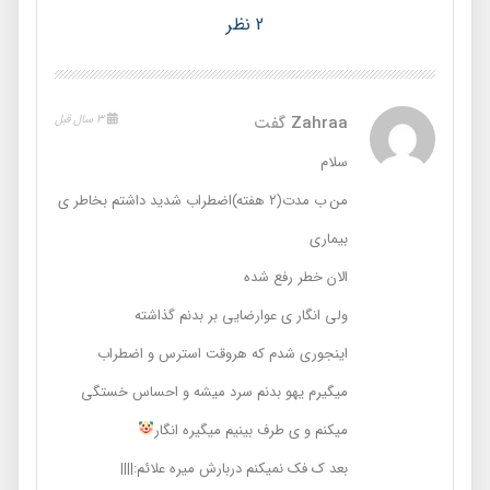
2 نظر
Zahraa
گفت
3 سال قبل
سلام
من ب مدت(۲ هفته)اضطراب شدید داشتم بخاطر ی
بیماری
الان خطر رفع شده
ولی انگار ی عوارضایی بر بدنم گذاشته
اینجوری شدم که هروقت استرس و اضطراب
میگیرم یهو بدنم سرد میشه و احساس خستگی
میکنم و ی طرف بینیم‌ میگیره انگار
بعد ک فک نمیکنم دربارش میره علائم:||||