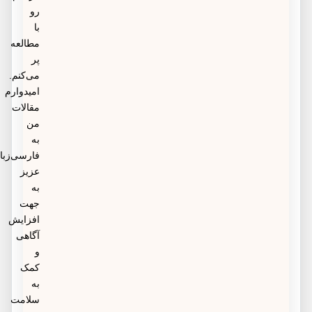
رو
با
مطالعه
پر
می‌کنم.
امیدوارم
مقالات
من
به
فارسی‌زبانان
عزیز
به
جهت
افزایش
آگاهی
و
کمک
به
سلامت