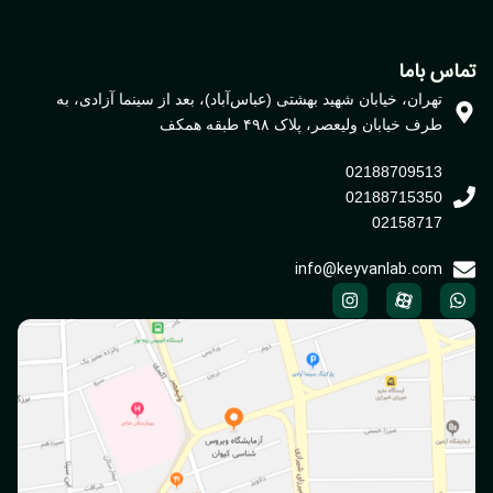
اس باما
تهران، خیابان شهید بهشتی (عباس‌آباد)، بعد از سینما آزادی، به
طرف خیابان ولیعصر، پلاک ۴۹۸ طبقه همکف
02188709513
02188715350
02158717
info@keyvanlab.com