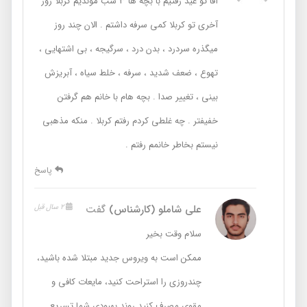
آقا تو عید رفتیم با بچه ها ۳ شب موندیم کربلا روز
آخری تو کربلا کمی سرفه داشتم . الان چند روز
میگذره سردرد ، بدن درد ، سرگیجه ، بی اشتهایی ،
تهوع ، ضعف شدید ، سرفه ، خلط سیاه ، آبریزش
بینی ، تغییر صدا . بچه هام با خانم هم گرفتن
خفیفتر . چه غلطی کردم رفتم کربلا . منکه مذهبی
نیستم بخاطر خانمم رفتم .
پاسخ
علی شاملو (کارشناس)
گفت
2 سال قبل
سلام وقت بخیر
ممکن است به ویروس جدید مبتلا شده باشید،
چندروزی را استراحت کنید، مایعات کافی و
مقوی مصرف کنید روند بهبودی شما تسریع