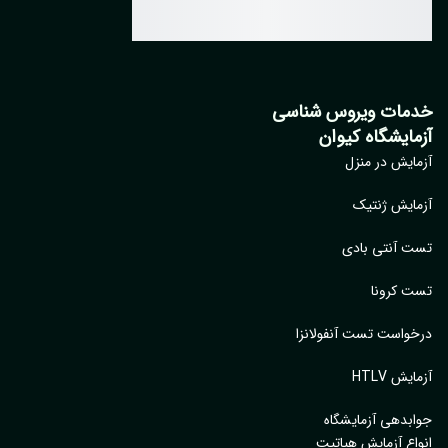
مات ویروس شناسی
مایشگاه کیوان
ایش در منزل
ایش ژنتیک
 آنتی بادی
 کرونا
واست تست آنفولانزا
یش HTLV
بدهی آزمایشگاه
اع آزمایش هپاتیت