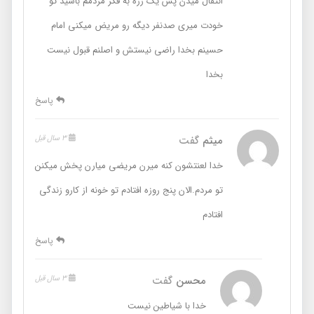
انتقال میدن پس یک زره به فکر مردمم باشید تو
خودت میری صدنفر دیگه رو مریض میکنی امام
حسینم بخدا راضی نیستش و اصلنم قبول نیست
بخدا
پاسخ
میثم
گفت
3 سال قبل
خدا لعنتشون کنه میرن مریضی میارن پخش میکنن
تو مردم.الان پنج روزه افتادم تو خونه از کارو زندگی
افتادم
پاسخ
محسن
گفت
3 سال قبل
خدا با شیاطین نیست