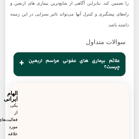
را تضمین کند. بنابراین آگاهی از شایع‌ترین بیماری های اربعین و
راه‌های پیشگیری و کنترل آنها می‌تواند تاثیر بسزایی در این زمینه
داشته باشد.
علائم بیماری های عفونی مراسم اربعین
چیست؟
بیماریهای اربعین اغلب شامل بیماری‌های تنفسی و
عفونی و گوارشی می‌شوند که معمولا با علائمی چون:
الهام
ایرانی
سرفه، سردرد، بدن‌درد، اسهال و استفراغ و ضعف
یکی
از
جسمانی همراه هستند. درصورتی که علائم فوق را
فعالیت‌های
داشتید حتما نسبت به انجام تست کرونا اقدام نمائید.
مورد
علاقه