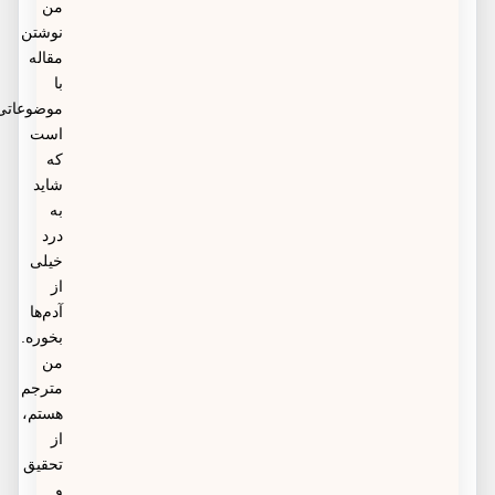
من
نوشتن
مقاله
با
موضوعاتی
است
که
شاید
به
درد
خیلی
از
آدم‌ها
بخوره.
من
مترجم
هستم،
از
تحقیق
و