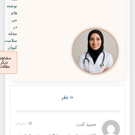
نوشته
های
من
در
مجله
سلامت
کیوان
مشاهده
دیگر
مقالات
10 نظر
حمید
گفت
2 سال قبل