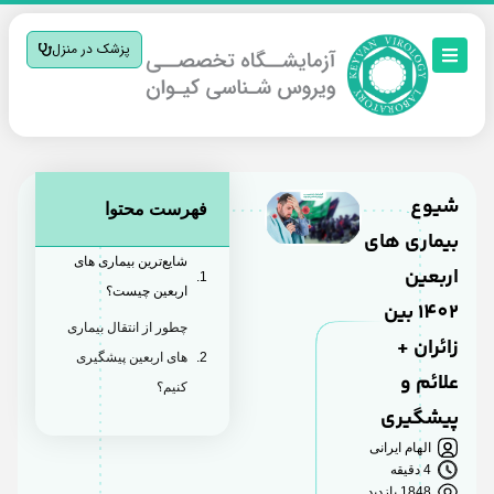
پزشک در منزل
شیوع
فهرست محتوا
بیماری های
شایع‌ترین بیماری های
اربعین
اربعین چیست؟
1402 بین
چطور از انتقال بیماری
زائران +
های اربعین پیشگیری
علائم و
کنیم؟
پیشگیری
الهام ایرانی
4 دقیقه
1848 بازدید