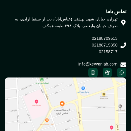
اس باما
تهران، خیابان شهید بهشتی (عباس‌آباد)، بعد از سینما آزادی، به
طرف خیابان ولیعصر، پلاک ۴۹۸ طبقه همکف
02188709513
02188715350
02158717
info@keyvanlab.com