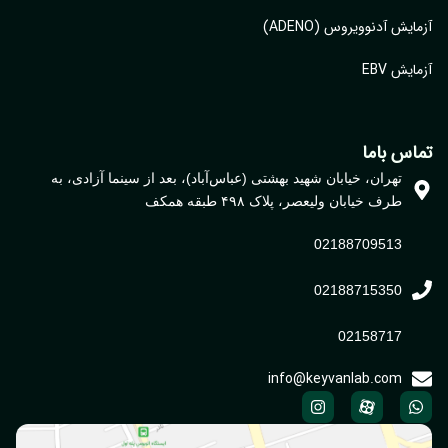
آزمایش آدنوویروس (ADENO)
آزمایش EBV
تماس باما
تهران، خیابان شهید بهشتی (عباس‌آباد)، بعد از سینما آزادی، به
طرف خیابان ولیعصر، پلاک ۴۹۸ طبقه همکف
02188709513
02188715350
02158717
info@keyvanlab.com