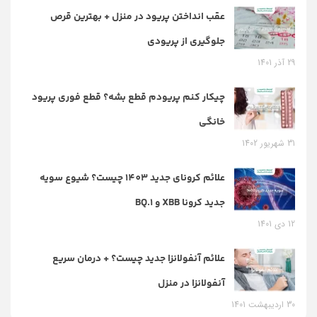
عقب انداختن پریود در منزل + بهترین قرص
جلوگیری از پریودی
29 آذر 1401
چیکار کنم پریودم قطع بشه؟ قطع فوری پریود
خانگی
31 شهریور 1402
علائم کرونای جدید 1403 چیست؟ شیوع سویه
جدید کرونا XBB و BQ.1
12 دی 1401
علائم آنفولانزا جدید چیست؟ + درمان سریع
آنفولانزا در منزل
30 اردیبهشت 1401