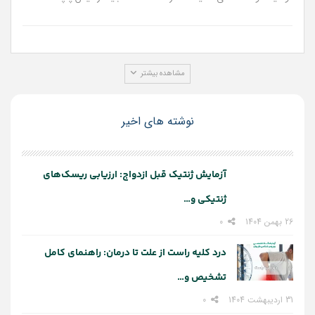
مشاهده بیشتر
نوشته های اخیر
آزمایش ژنتیک قبل ازدواج: ارزیابی ریسک‌های
ژنتیکی و…
26 بهمن 1404
0
درد کلیه راست از علت تا درمان: راهنمای کامل
تشخیص و…
31 اردیبهشت 1404
0