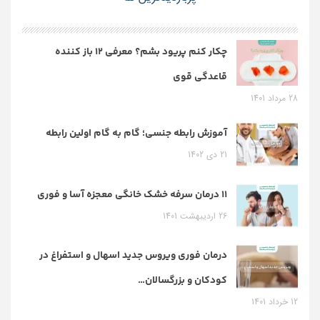
چکار کنم پریود بشم؟ معرفی 12 باز کننده
قاعدگی قوی
28 مرداد 1401
آموزش رابطه جنسی؛ گام به گام اولین رابطه
21 دی 1402
11 درمان سرفه خشک خانگی معجزه آسا و فوری
26 اردیبهشت 1401
درمان فوری ویروس جدید اسهال و استفراغ در
کودکان و بزرگسالان…
12 خرداد 1401