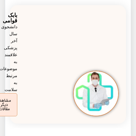
دوره نهفتگی تخمینی ویروس سه تا شش روز است.
بابک
قوامی
دانشجوی
سال
آخر
پزشکی
علاقمند
به
موضوعات
مرتبط
به
سلامت
مشاهده
دیگر
مقالات