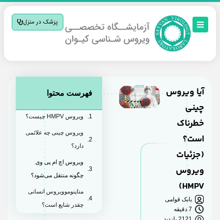
پزشک در منزل
آیا ویروس
فهرست محتوا
چینی
ویروس HMPV چیست؟
خطرناک
ویروس چینی چه علائمی
است؟
دارد؟
(جزئیات
ویروس اچ ام پی وی
ویروس
چگونه منتقل می‌شود؟
HMPV)
متاپنوموویروس انسانی
بابک قوامی
چقدر شایع است؟
7 دقیقه
2121 بازدید