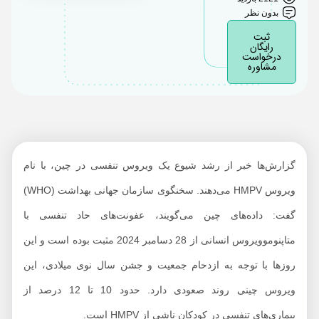
ویروس جدید اچ ام پی
بدون نظر
وی در ایران مشاهده
ثبت
شده؟
رایگان
درخواست
ویروس چینی چند وقت
مشاوره
است که وجود دارد؟
آیا ویروس اچ ام پی وی
درمان دارد؟
ماندگاری ویروس چینی
گزارش‌ها خبر از رشد شیوع یک ویروس تنفسی در چین، با نام
HMPV در بزرگسالان
چقدر است؟
ویروس HMPV می‌دهند. سخنگوی سازمان جهانی بهداشت (WHO)
چگونه ویروس
گفت: داده‌های چین می‌گویند، عفونت‌های حاد تنفسی با
متاپنوموویروس
متاپنوموویروس انسانی از 28 دسامبر 2024 مثبت بوده است و این
تشخیص داده می شود؟
روزها با توجه به ازدحام جمعیت و جشن سال نوی میلادی، این
عوارض ویروس چینی
ویروس چینی روند صعودی دارد. حدود 10 تا 12 درصد از
اچ ام پی وی چیست؟
بیماری‌های تنفسی در کودکان ناشی از HMPV است.
راه‌های پیشگیری از