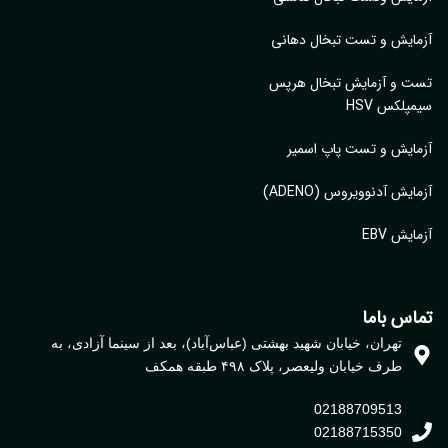
ایش و تست تبخال دهانی
ت و آزمایش تبخال هرپس
پلکس HSV
ایش و تست پاپ اسمیر
ایش آدنوویروس (ADENO)
یش EBV
اس باما
تهران، خیابان شهید بهشتی (عباس‌آباد)، بعد از سینما آزادی، به
طرف خیابان ولیعصر، پلاک ۴۹۸ طبقه همکف
02188709513
02188715350