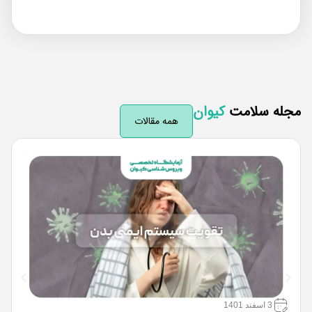
له سلامت
کیوان
همه مقالات
ع
3 اسفند 1401