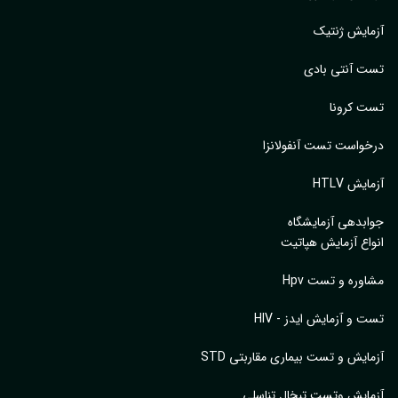
ایش ژنتیک
 آنتی بادی
 کرونا
واست تست آنفولانزا
یش HTLV
بدهی آزمایشگاه
اع آزمایش هپاتیت
وره و تست Hpv
 و آزمایش ایدز - HIV
ایش و تست بیماری مقاربتی STD
ایش وتست تبخال تناسلی