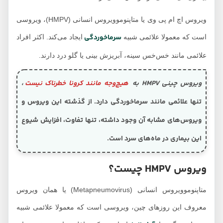
ویروس HMPV
ویروس اچ ام پی وی یا متاپنوموویروس انسانی (HMPV)، ویروسی
چه زمانی باید به پزشک
سرماخوردگی
است که معمولا علائمی شبیه
ایجاد می‌کند. اکثر افراد
مراجعه کرد؟
علائمی مانند خس‌خس سینه، آبریزش بینی یا گلو درد دارند.
توضیحات پروفسور
حسین کیوانی درباره
ویروس چینی HMPV به
هیچ‌وجه مانند کرونا خطرناک نیست
،
ویروس جدید HMPV
تنها علائمی مانند سرماخوردگی دارد. از گذشته این ویروس و
آیا باید نگران باشیم؟
ویروس‌های مشابه آن وجود داشته، تنها تفاوت، افزایش شیوع
این بیماری در ماه‌های سرد است.
ویروس HMPV چیست؟
متاپنوموویروس انسانی (Metapneumovirus) یا همان ویروس
معروف این روزهای چین، ویروسی است که معمولا علائمی شبیه