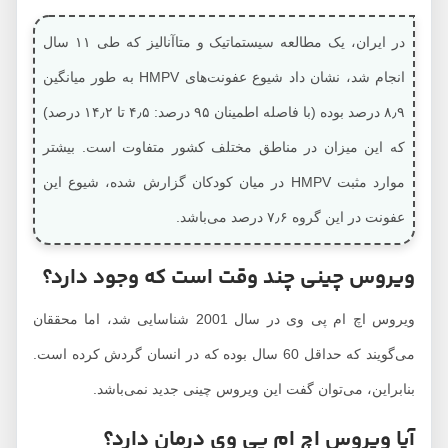
در ایران، یک مطالعه سیستماتیک و متاآنالیز که طی ۱۱ سال
انجام شد، نشان داد شیوع عفونت‌های HMPV به طور میانگین
۸٫۹ درصد بوده (با فاصله اطمینان ۹۵ درصد: ۴٫۵ تا ۱۴٫۲ درصد)
که این میزان در مناطق مختلف کشور متفاوت است. بیشتر
موارد مثبت HMPV در میان کودکان گزارش شده، شیوع این
عفونت در این گروه ۷٫۶ درصد می‌باشد.
ویروس چینی چند وقت است که وجود دارد؟
ویروس اچ ام پی وی در سال 2001 شناسایی شد، اما محققان
می‌گویند که حداقل 60 سال بوده که در انسان گردش کرده است.
بنابراین، می‌توان گفت این ویروس چینی جدید نمی‌باشد.
آیا ویروس اچ ام پی وی درمان دارد؟