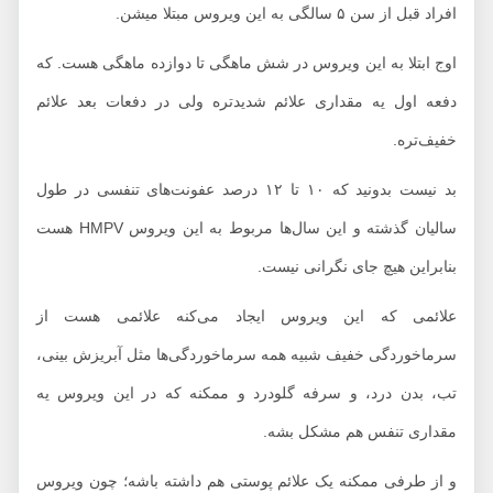
افراد قبل از سن ۵ سالگی به این ویروس مبتلا میشن.
اوج ابتلا به این ویروس در شش ماهگی تا دوازده ماهگی هست. که
دفعه اول یه مقداری علائم شدیدتره ولی در دفعات بعد علائم
خفیف‌تره.
بد نیست بدونید که ۱۰ تا ۱۲ درصد عفونت‌های تنفسی در طول
سالیان گذشته و این سال‌ها مربوط به این ویروس HMPV هست
بنابراین هیچ جای نگرانی نیست.
علائمی که این ویروس ایجاد می‌کنه علائمی هست از
سرماخوردگی خفیف شبیه همه سرماخوردگی‌ها مثل آبریزش بینی،
تب، بدن درد، و سرفه گلودرد و ممکنه که در این ویروس یه
مقداری تنفس هم مشکل بشه.
و از طرفی ممکنه یک علائم پوستی هم داشته باشه؛ چون ویروس