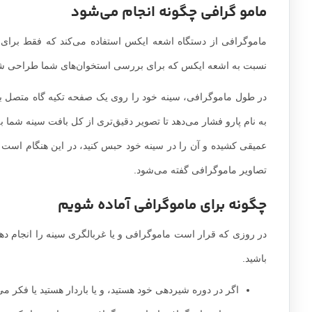
سرطان تخمدان
سابقه خانوادگی سرطان سینه یا
جهش‌های ژنتیکی ارثی مانند BRCA1 و BRCA2.
برخی بیماری‌های خوش خیم غیر سرطانی پستان مانند هیپرپلازی 
داشتن سینه‌های متراکم
دقت ماموگرافی چقدر است
ماموگرافی 85 تا 90 درصد مواقع دقیق است. ماموگراف
که قابل احساس باشد، تشخیص می‌دهند. با این‌حال در برخی موار
این نکته را به خاطر داشته باشید که اگر هرگونه ناهنجاری در ه
ممکن است یک ماموگرافی تشخیصی را برای بررسی‌های بیشتر توصی
مامو گرافی چگونه انجام می‌شود
ماموگرافی از دستگاه اشعه ایکس استفاده می‌کند که فقط برا