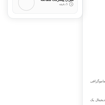
5 دقیقه
ماموگرافی
یجیتال یک