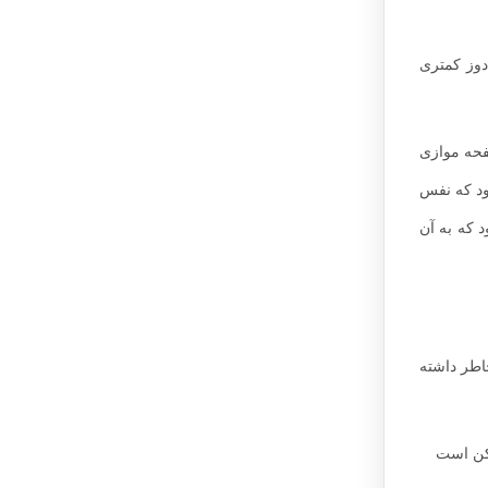
کل جدی شوند
د.
 پزشک شما
وز کمتری