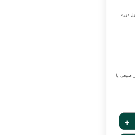
فحه موازی
شود که نفس
 که به آن
خاطر داشته
مکن است
ول دوره