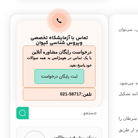
دقت ماموگرافی چقدر است
مامو گرافی چگونه انجام می‌شود
، می‌توان
چگونه برای ماموگرافی آماده شویم
تماس با آزمایشکاه تخصصی
ویروس شناسی کیوان
درخواست رایگان مشاوره آنلاین
با یک تماس در هومژانس به همه سوالات
خود پاسخ دهید.
ثبت رایگان درخواست
ه می‌شود.
انند تشکیل
تلفن:
021-58717
و 14 درصد از کل تشخیص‌های سرطان را
م از طریق
میزان پیشرفت مطالعه