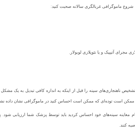
ماموگرافی چیست
ی تشخیصی
صیه می‌کنند قبل از بروز علائم سرطان بافت‌های غیرطبیعی سینه را بر
. تشخیص زودهنگام امکان درمان زودهنگام را فراهم می‌کند، که ممکن است 
 زنان وجود دارد اما خطر ابتلا به سرطان پستان با افزایش سن بیشتر می‌شود به
ن در معرض خطر ابتلا به سرطان سینه، باید در سنین 40 تا 45 سالگی به طور منظم شروع به گرفتن ماموگرافی کنند و این غربالگری م
 ادامه می‌یابد.
ن شروع ماموگرافی غربالگری سالانه صحبت کنید: