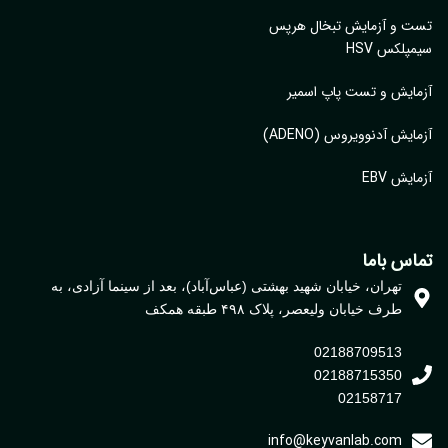
ت و آزمایش تبخال هرپس
پلکس HSV
ایش و تست پاپ اسمیر
ایش آدنوویروس (ADENO)
یش EBV
اس باما
تهران، خیابان شهید بهشتی (عباس‌آباد)، بعد از سینما آزادی، به
طرف خیابان ولیعصر، پلاک ۴۹۸ طبقه همکف
02188709513
02188715350
02158717
info@keyvanlab.com