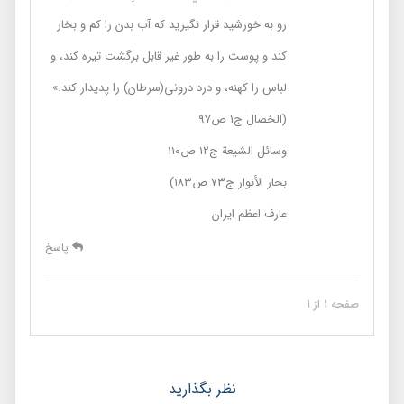
رو به خورشيد قرار نگیرید كه آب بدن را کم و بخار
کند و پوست را به طور غیر قابل برگشت تيره كند، و
لباس را كهنه، و درد درونى(سرطان) را پديدار كند.»
(الخصال ج۱ ص۹۷
وسائل الشیعة ج۱۲ ص۱۱۰
بحار الأنوار ج۷۳ ص۱۸۳)
عارف اعظم ایران
پاسخ
صفحه 1 از 1
نظر بگذارید