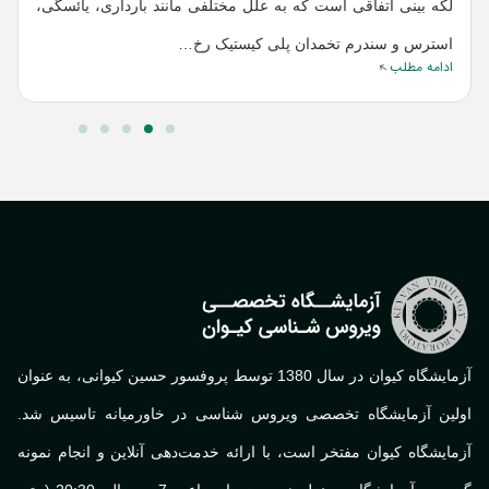
ف
لکه بینی اتفاقی است که به علل مختلفی مانند بارداری، یائسگی،
م
ا
استرس و سندرم تخمدان پلی کیستیک رخ…
ادامه مطلب
آزمایشگاه کیوان در سال 1380 توسط پروفسور حسین کیوانی، به عنوان
لین آزمایشگاه تخصصی ویروس شناسی در خاورمیانه تاسیس شد.
ایشگاه کیوان مفتخر است، با ارائه خدمت‌دهی آنلاین و انجام نمونه