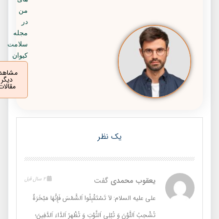
من
در
مجله
سلامت
کیوان
مشاهده
دیگر
مقالات
یک نظر
یعقوب محمدی
گفت
2 سال قبل
علی علیه السلام: لاَ تَسْتَقْبِلُوا اَلشَّمْسَ فَإِنَّهَا مَبْخَرَةٌ
تُشْحِبُ اَللَّوْنَ وَ تُبْلِي اَلثَّوْبَ وَ تُظْهِرُ اَلدَّاءَ اَلدَّفِينَ؛