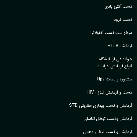
 آنتی بادی
 کرونا
واست تست آنفولانزا
یش HTLV
بدهی آزمایشگاه
اع آزمایش هپاتیت
وره و تست Hpv
 و آزمایش ایدز - HIV
ایش و تست بیماری مقاربتی STD
ایش وتست تبخال تناسلی
ایش و تست تبخال دهانی