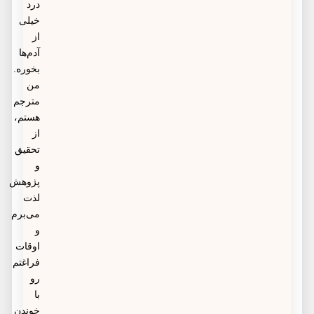
درد
خیلی
از
آدم‌ها
بخوره.
من
مترجم
هستم،
از
تحقیق
و
پژوهش
لذت
می‌برم
و
اوقات
فراغتم
رو
با
خوندن