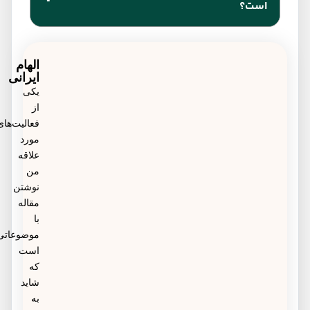
است؟
فامیلی می باشد.
به صورت کلی هزینه آزمایش ژنتیک به دلیل استفاده از
دستگاه‌ها و مواد آزمایشگاهی پیشرفته، کمی گران
الهام
ایرانی
است، اما با این وجود انجام این آزمایش ضروری و مفید
یکی
از
است.
فعالیت‌های
مورد
علاقه
من
نوشتن
مقاله
با
موضوعاتی
است
که
شاید
به