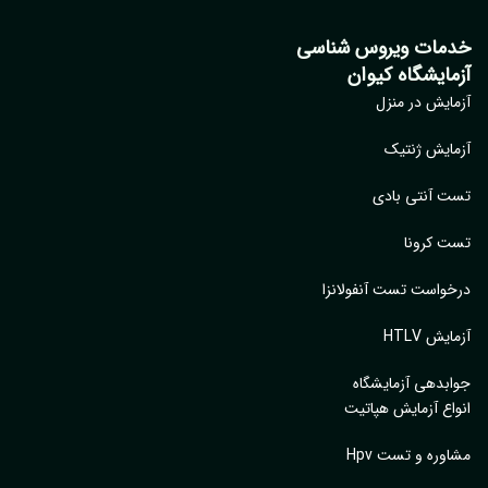
مات ویروس شناسی
مایشگاه کیوان
ایش در منزل
ایش ژنتیک
 آنتی بادی
 کرونا
واست تست آنفولانزا
یش HTLV
بدهی آزمایشگاه
اع آزمایش هپاتیت
وره و تست Hpv