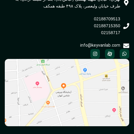
طرف خیابان ولیعصر، پلاک ۴۹۸ طبقه همکف
02188709513
02188715350
02158717
info@keyvanlab.com