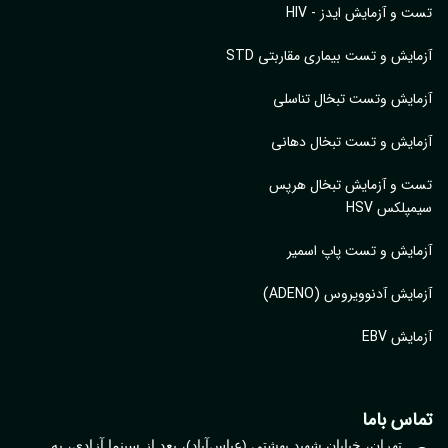
 و آزمایش ایدز - HIV
ایش و تست بیماری مقاربتی STD
ایش وتست تبخال تناسلی
ایش و تست تبخال دهانی
ت و آزمایش تبخال هرپس
پلکس HSV
ایش و تست پاپ اسمیر
ایش آدنوویروس (ADENO)
یش EBV
اس باما
تهران، خیابان شهید بهشتی (عباس‌آباد)، بعد از سینما آزادی، به