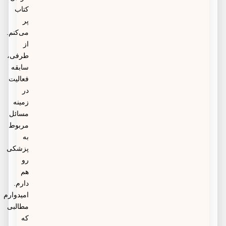
کتاب
پر
می‌کنم.
از
طرفی،
سابقه
فعالیت
در
زمینه
مسائل
مربوط
به
پزشکی
رو
هم
دارم.
امیدوارم
مطالبی
که