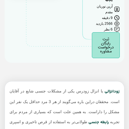
آرین نوریان
عوارض قرص تاخيري
مقدم
مردانه
9 دقیقه
2566 بازدید
انواع و بهترین قرص
6 نظر
تاخیری
ثبت
رایگان
اسپری‌ تاخیری چیست؟
درخواست
مشاوره
عوارض استفاده از
اسپری تاخیری
زودانزالی
یا انزال زودرس یکی از مشکلات جنسی شایع در آقایان
است. محققان دراین باره می‌گویند از هر 3 مرد حداقل یک نفر این
مشکل را داراست. به همین علت است که بسیاری از مردم برای
رابطه جنسی
تجربه
طولانی‌تر به استفاده از قرص تاخیری و اسپری