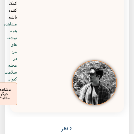
کمک
کننده
باشه.
مشاهده
همه
نوشته
های
من
در
مجله
سلامت
کیوان
مشاهده
دیگر
مقالات
6 نظر