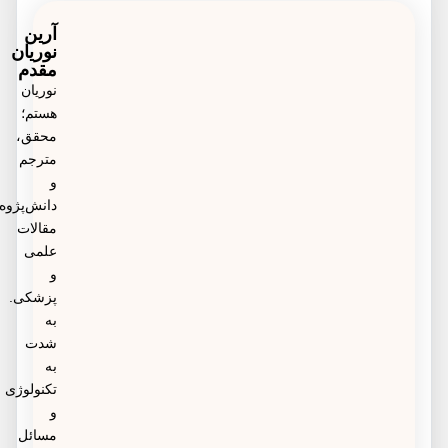
دارد.
جنسی استفاده کنید و اجازه دهید تاثیر خود را بگذارد.
آرین
نوریان
مقدم
نوریان
هستم؛
محقق،
مترجم
و
دانش‌پژوه
مقالات
علمی
و
پزشکی.
به
شدت
به
تکنولوژی
و
مسائل