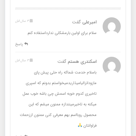
امیرعلی
گفت
3 سال قبل
سلام برای اولین بارمشکلی ندارداستفاده کنم
پاسخ
اسکندری هستم
گفت
3 سال قبل
باسلام خدمت شماکه راه حلی پیش پای
مازودانزالیامیذاریدمیخواستم بدونم که اسپری
تاخیری کدوم خوبه اسمش چی باشه خوب عمل
میکنه به تاخیرمینندازه ممنون میشم که این
محصول روبااسم بهم معرفی کنی ممنون اززحمات
فراوانتان