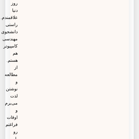
روز
دنیا
علاقمندم.
راستی
دانشجوی
مهندسی
کامپیوتر
هم
هستم.
از
مطالعه
و
نوشتن
لذت
می‌برم
و
اوقات
فراغتم
رو
با