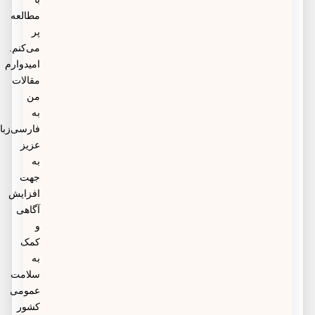
مطالعه
پر
می‌کنم.
امیدوارم
مقالات
من
به
فارسی‌زبانان
عزیز
به
جهت
افزایش
آگاهی
و
کمک
به
سلامت
عمومی
کشور