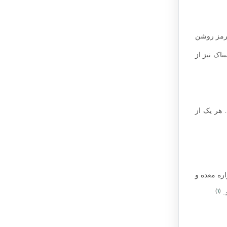
قرمز روشن
ناک نیز از
 هر یک از
ره معده و
1
)
(
.