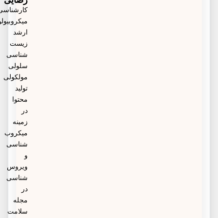
رضایی
کارشناسی
میکروبیولوژی،
ارشد
زیست
شناسی
سلولی
مولکولی
تولید
محتوا
در
زمینه
میکروب
شناسی
و
ویروس
شناسی
در
مجله
سلامت