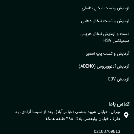
ایش وتست تبخال تناسلی
ایش و تست تبخال دهانی
ت و آزمایش تبخال هرپس
پلکس HSV
ایش و تست پاپ اسمیر
ایش آدنوویروس (ADENO)
یش EBV
اس باما
تهران، خیابان شهید بهشتی (عباس‌آباد)، بعد از سینما آزادی، به
طرف خیابان ولیعصر، پلاک ۴۹۸ طبقه همکف
02188709513