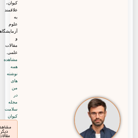
کیوان،
علاقمند
به
علوم
آزمایشگاهی
و
مقالات
علمی.
مشاهده
همه
نوشته
های
من
در
مجله
سلامت
کیوان
مشاهده
دیگر
مقالات