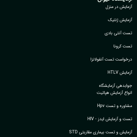
ایش در منزل
ایش ژنتیک
 آنتی بادی
 کرونا
واست تست آنفولانزا
یش HTLV
بدهی آزمایشگاه
اع آزمایش هپاتیت
وره و تست Hpv
 و آزمایش ایدز - HIV
ایش و تست بیماری مقاربتی STD