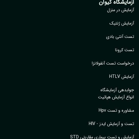
مایشگاه کیوان
ایش در منزل
ایش ژنتیک
 آنتی بادی
 کرونا
واست تست آنفولانزا
یش HTLV
بدهی آزمایشگاه
اع آزمایش هپاتیت
وره و تست Hpv
 و آزمایش ایدز - HIV
ایش و تست بیماری مقاربتی STD