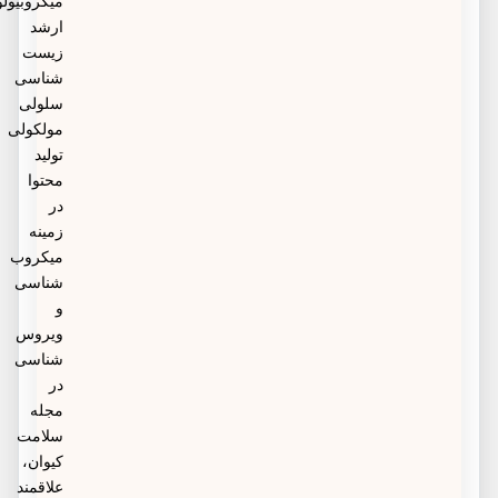
میکروبیولوژی،
نپوشاند و همچنین زگیل تناسلی از طریق تماس پوست با
ارشد
پوست به راحتی منتقل خواهد شد احتمال انتقال این
زیست
شناسی
ویروس حتی با وجود کاندوم نیز امکان پذیر است.
سلولی
مولکولی
تولید
محتوا
در
زمینه
میکروب
شناسی
و
ویروس
شناسی
در
مجله
سلامت
کیوان،
علاقمند