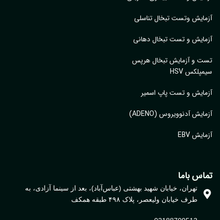
ایش وتست تبخال تناسلی
ایش و تست تبخال دهانی
ت و آزمایش تبخال هرپس
پلکس HSV
ایش و تست پاپ اسمیر
ایش آدنوویروس (ADENO)
یش EBV
اس باما
تهران، خیابان شهید بهشتی (عباس‌آباد)، بعد از سینما آزادی، به
طرف خیابان ولیعصر، پلاک ۴۹۸ طبقه همکف