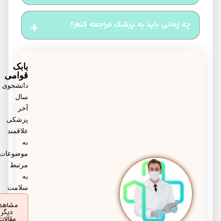
درمان عفونت‌ها می‌تواند کمک کننده باشد.
خونریزی بعد از یائسگی معمولاً غیرطبیعی است و باید
چه زمانی باید به پزشک مراجعه کنم؟
فوراً توسط پزشک بررسی شود، زیرا می‌تواند نشانه‌ای
از مشکلات جدی مانند سرطان رحم باشد.
اگر خونریزی بعد از مقاربت مکرر یا شدید باشد، یا با
علائمی مانند درد، ترشحات غیرطبیعی یا خارش همراه
بابک
قوامی
باشد، باید به پزشک مراجعه کنید.
دانشجوی
سال
آخر
پزشکی
علاقمند
به
موضوعات
مرتبط
به
سلامت
مشاهده
دیگر
مقالات