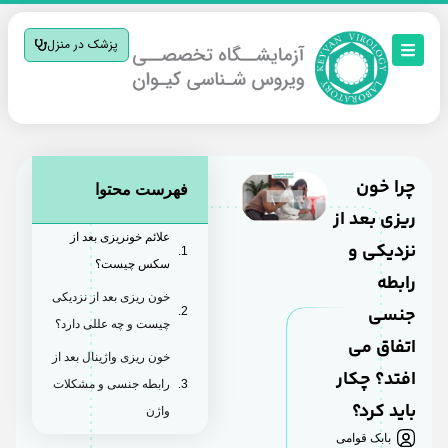
پزشک در منزل
چرا خون
فهرست محتوا
ریزی بعد از
علائم خونریزی بعد از
نزدیکی و
سکس چیست؟
رابطه
خون ریزی بعد از نزدیکی
جنسی
چیست و چه عللی دارد؟
اتفاق می
خون ریزی واژینال بعد از
افتد؟ چکار
رابطه جنسی و مشکلات
باید کرد؟
واژن
بابک قوامی
خون ریزی بعد از نزدیکی