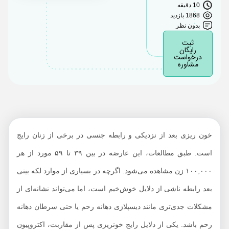
10 دقیقه
و مشکلات دهانه رحم
1868 بازدید
بدون نظر
بیماری ها و علل خون
ثبت
ریزی بعد از نزدیکی و
رایگان
درخواست
رابطه جنسی
مشاوره
راهکارهای تشخیص
خون ریزی بعد از نزدیکی
راهکارهای درمانی برای
خون ریزی بعد از نزدیکی
در خون ریزی بعد از
خون ریزی بعد از نزدیکی و رابطه جنسی در برخی از زنان رایج
نزدیکی چه زمانی به
است. طبق مطالعات، این عارضه در بین ۳۹ تا ۵۹ مورد از هر
پزشک مراجعه کنیم؟
۱۰۰,۰۰۰ زن مشاهده می‌شود. اگرچه در بسیاری از موارد لکه بینی
لکه‌ بینی بعد از رابطه
بعد رابطه ناشی از دلایل خوش‌خیم است، اما می‌تواند نشانه‌ای از
جنسی مهم است!
مشکلات جدی‌تری مانند دیسپلازی دهانه رحم یا حتی سرطان دهانه
رحم باشد. یکی از دلایل رایج خونریزی پس از مقاربت، اکتروپیون