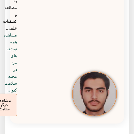
به
مطالعه
و
کشفیات
علمی.
مشاهده
همه
نوشته
های
من
در
مجله
سلامت
کیوان
مشاهده
دیگر
مقالات