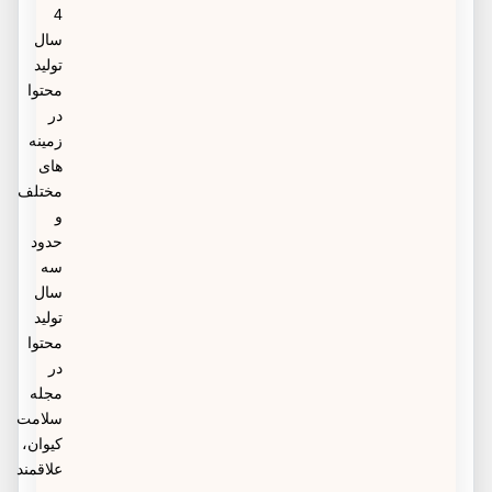
4
سال
تولید
محتوا
در
زمینه
های
مختلف
و
حدود
سه
سال
تولید
محتوا
در
مجله
سلامت
کیوان،
علاقمند