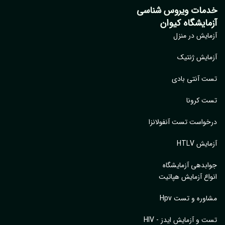
مات ویروس شناسی
مایشگاه کیوان
ایش در منزل
ایش ژنتیک
 آنتی بادی
 کرونا
واست تست آنفولانزا
یش HTLV
بدهی آزمایشگاه
اع آزمایش هپاتیت
وره و تست Hpv
 و آزمایش ایدز - HIV