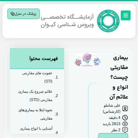
پزشک در منزل
بیماری
فهرست محتوا
مقاربتی
عفونت های مقاربتی
چیست؟
(STI)
انواع و
علائم شروع یک بیماری
علائم آن
مقاربتی (STD)
علی شاملو
نحوه ابتلا به بیماری‌های
(کارشناس)
4 دقیقه
مقاربتی
2813 بازدید
آشنایی با انواع بیماری
2 نظر
های مقاربتی