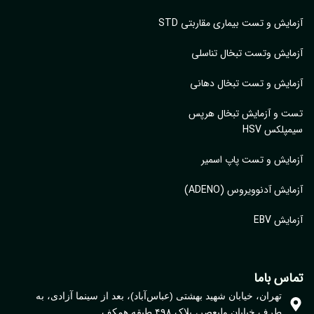
ایش و تست بیماری مقاربتی STD
ایش وتست تبخال تناسلی
ایش و تست تبخال دهانی
ت و آزمایش تبخال هرپس
پلکس HSV
ایش و تست پاپ اسمیر
ایش آدنوویروس (ADENO)
یش EBV
اس باما
تهران، خیابان شهید بهشتی (عباس‌آباد)، بعد از سینما آزادی، به
طرف خیابان ولیعصر، پلاک ۴۹۸ طبقه همکف