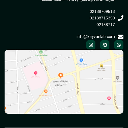
02188709513
02188715350
02158717
info@keyvanlab.com