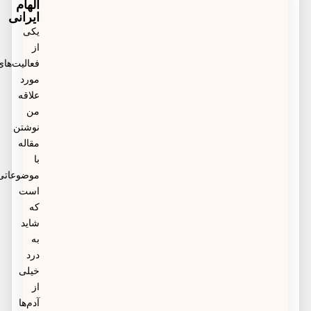
پرستاری در منزل استخدام می‌شود باید از هر لحاظ قابل
الهام
نظافتی اشاره کرد.
ایرانی
اعتماد و موجه و کاربلد باشد. بنابراین بهترین گزینه برای
یکی
از
یافتن چنین افرادی اقدام از طریق مراکز قانونی ارائه
فعالیت‌های
خدمات مراقبتی و درمانی و پرستاری است. در این
مورد
علاقه
مقاله می‌توانید با خیال راحت پرستار در منزل خود را
من
درخواست دهید.
نوشتن
مقاله
با
موضوعاتی
است
که
شاید
به
درد
خیلی
از
آدم‌ها