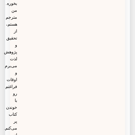
بخوره.
من
مترجم
هستم،
از
تحقیق
و
پژوهش
لذت
می‌برم
و
اوقات
فراغتم
رو
با
خوندن
کتاب
پر
می‌کنم.
از