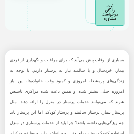
تنوع خدمات پرستاری در
ثبت
منزل
رایگان
درخواست
مشاوره
چطور یک پرستار در
منزل خوب پیدا کنیم؟
هزینه پرستار در منزل
1403
چرا از خدمات پرستار در
بسیاری از اوقات پیش می‌آید که برای مراقبت و نگهداری از فردی
منزل هومژانس استفاده
بیمار، خردسال و یا سالمند نیاز به پرستار داریم. با توجه به
کنم؟
درخواست پرستار در
زندگی‌های پرمشغله امروزی و کمبود وقت خانواده‌ها، این نیاز
منزل
امروزه خیلی بیشتر شده. و همین باعث شده مراکزی تاسیس
شوند که می‌توانند خدمات پرستار در منزل را ارائه دهند. مثل
پرستار بیمار، پرستار سالمند و پرستار کودک. اما این پرستار باید
چه ویژگی‌هایی داشته باشد؟ چرا باید از خدمات پرستاری در منزل
استفاده کنیم؟ پرستار برای منزل چه انواعی دارد و وظیفه هرکدام