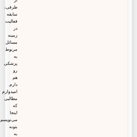
طرفی،
سابقه
فعالیت
در
زمینه
مسائل
مربوط
به
پزشکی
رو
هم
دارم.
امیدوارم
مطالبی
که
اینجا
می‌نویسم
بتونه
به