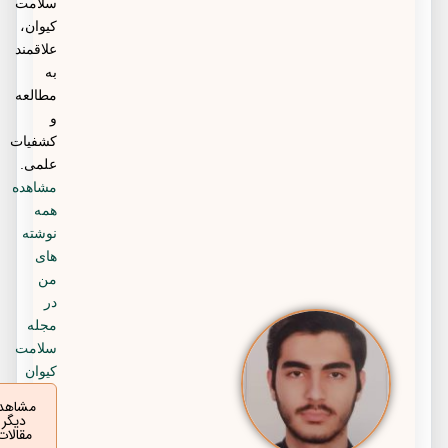
سلامت
کیوان،
علاقمند
به
مطالعه
و
کشفیات
علمی.
مشاهده
همه
نوشته
های
من
در
مجله
سلامت
کیوان
مشاهده
دیگر
مقالات