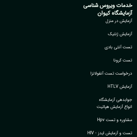
مات ویروس شناسی
مایشگاه کیوان
ایش در منزل
ایش ژنتیک
 آنتی بادی
 کرونا
واست تست آنفولانزا
یش HTLV
بدهی آزمایشگاه
اع آزمایش هپاتیت
وره و تست Hpv
 و آزمایش ایدز - HIV