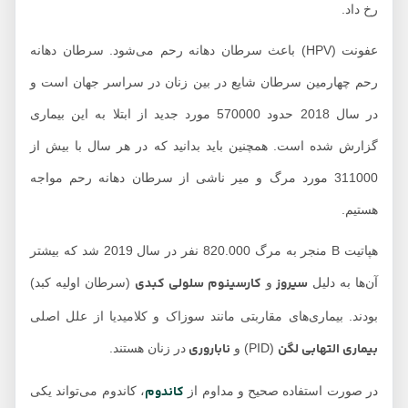
رخ داد.
عفونت (HPV) باعث سرطان دهانه رحم می‌شود. سرطان دهانه
رحم چهارمین سرطان شایع در بین زنان در سراسر جهان است و
در سال 2018 حدود 570000 مورد جدید از ابتلا به این بیماری
گزارش شده است. همچنین باید بدانید که در هر سال با بیش از
311000 مورد مرگ و میر ناشی از سرطان دهانه رحم مواجه
هستیم.
هپاتیت B منجر به مرگ 820.000 نفر در سال 2019 شد که بیشتر
سیروز
کارسینوم سلولی کبدی
آن‌ها به دلیل
و
(سرطان اولیه کبد)
بودند. بیماری‌های مقاربتی مانند سوزاک و کلامیدیا از علل اصلی
بیماری التهابی لگن
ناباروری
(PID) و
در زنان هستند.
کاندوم
در صورت استفاده صحیح و مداوم از
، کاندوم می‌تواند یکی