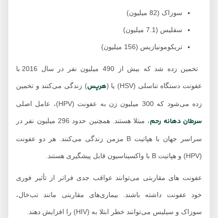
سوزاک (82 میلیون)
سفلیس (7.1 میلیون)
تریکومونیازیس (156 میلیون)
تخمین زده شد که بیش از 490 میلیون نفر در سال 2016 با
هرپس
عفونت دستگاه تناسلی (HSV) یا (
) زندگی می‌کنند و تخمین
زده می‌شود که 300 میلیون زن به عفونت (HPV)، عامل اصلی
سرطان دهانه رحم
، مبتلا هستند. همچنین حدود 296 میلیون نفر در
سراسر جهان با هپاتیت B مزمن زندگی می‌کنند. هر دو عفونت
(HPV) و هپاتیت B با واکسیناسیون قابل پیشگیری هستند.
عفونت های مقاربتی می‌توانند عواقب جدی فراتر از تأثیر فوری
خود عفونت داشته باشند. بیماری‌های مقاربتی مانند تب‌خال،
سوزاک و سیلیس می‌توانند خطر ابتلا به (HIV) را افزایش دهند.