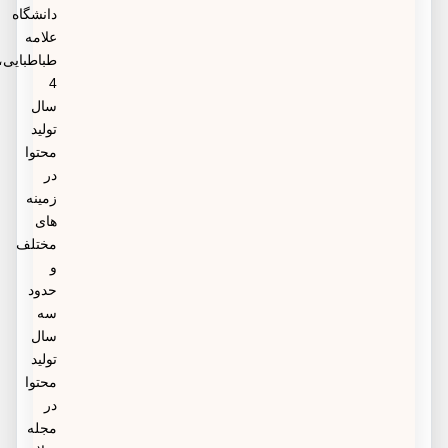
همچنین هیچ اطلاعاتی در مورد مراجعه فرد به کلینیک با
دانشگاه
علامه
پزشک عمومی یا هر شخص دیگری در خارج از کلینیک به
طباطبایی،
اشتراک گذاشته نمیشود.
4
سال
تولید
محتوا
در
زمینه
های
مختلف
و
حدود
سه
سال
تولید
محتوا
در
مجله