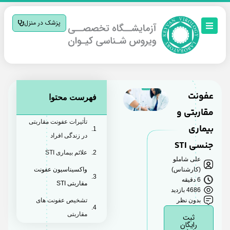
پزشک در منزل
عفونت
فهرست محتوا
مقاربتی و
تأثیرات عفونت مقاربتی
بیماری
در زندگی افراد
جنسی STI
علائم بیماری STI
علی شاملو
(کارشناس)
واکسیناسیون عفونت
6 دقیقه
مقاربتی STI
4686 بازدید
بدون نظر
تشخیص عفونت های
مقاربتی
ثبت
رایگان