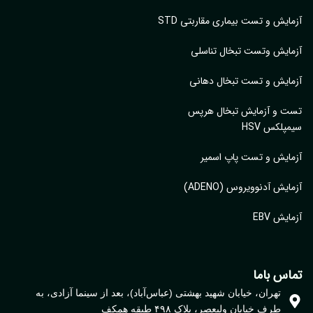
ایش و تست بیماری مقاربتی STD
ایش وتست تبخال تناسلی
ایش و تست تبخال دهانی
ت و آزمایش تبخال هرپس
پلکس HSV
ایش و تست پاپ اسمیر
ایش آدنوویروس (ADENO)
یش EBV
اس باما
تهران، خیابان شهید بهشتی (عباس‌آباد)، بعد از سینما آزادی، به
طرف خیابان ولیعصر، پلاک ۴۹۸ طبقه همکف