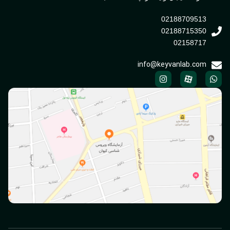
02188709513
02188715350
02158717
info@keyvanlab.com