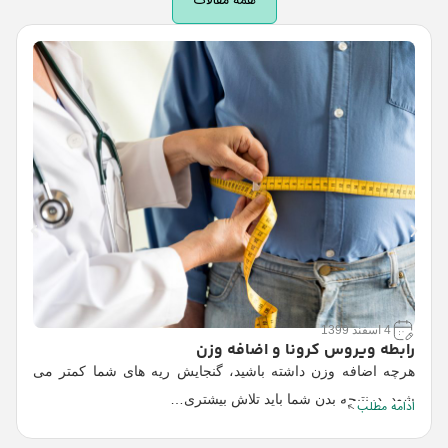
همه مقالات
ع
ک
4 اسفند 1399
ح
رابطه ویروس کرونا و اضافه وزن
ا
هرچه اضافه وزن داشته باشید، گنجایش ریه های شما کمتر می
شود. درنتیجه بدن شما باید تلاش بیشتری…
ادامه مطلب