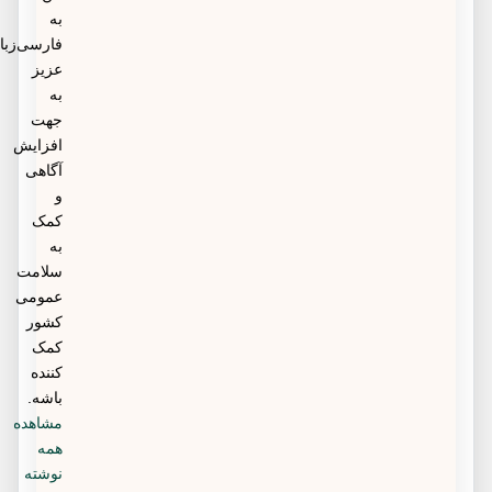
به
فارسی‌زبانان
عزیز
به
جهت
افزایش
آگاهی
و
کمک
به
سلامت
عمومی
کشور
کمک
کننده
باشه.
مشاهده
همه
نوشته