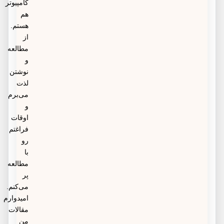
کامپیوتر
هم
هستم.
از
مطالعه
و
نوشتن
لذت
می‌برم
و
اوقات
فراغتم
رو
با
مطالعه
پر
می‌کنم.
امیدوارم
مقالات
من