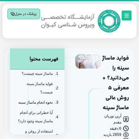
پزشک در منزل
فواید ماساژ
فهرست محتوا
سینه را
ماساژ سینه چیست؟
می‌دانید؟ +
فواید ماساژ سینه
معرفی 5
چیست؟
روش عالی
نحوه انجام ماساژ سینه
ماساژ سینه
آیا خطراتی برای انجام
آرین نوریان
ماساژ سینه وجود دارد؟
مقدم
6 دقیقه
استفاده از روغن‌ و
2859 بازدید