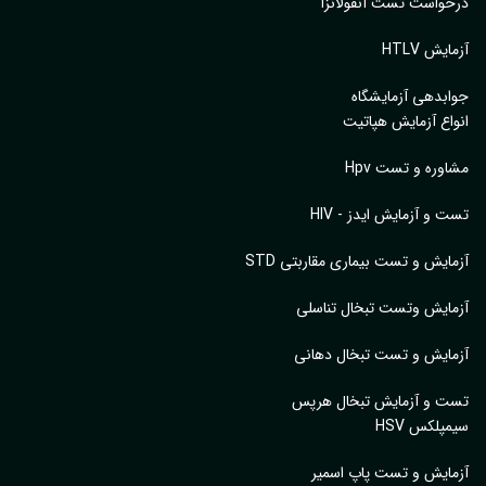
واست تست آنفولانزا
یش HTLV
بدهی آزمایشگاه
اع آزمایش هپاتیت
وره و تست Hpv
 و آزمایش ایدز - HIV
ایش و تست بیماری مقاربتی STD
ایش وتست تبخال تناسلی
ایش و تست تبخال دهانی
ت و آزمایش تبخال هرپس
پلکس HSV
ایش و تست پاپ اسمیر