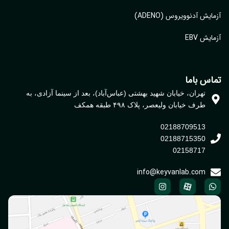
ایش آدنوویروس (ADENO)
یش EBV
اس باما
تهران، خیابان شهید بهشتی (عباس‌آباد)، بعد از سینما آزادی، به
طرف خیابان ولیعصر، پلاک ۴۹۸ طبقه همکف
02188709513
02188715350
02158717
info@keyvanlab.com