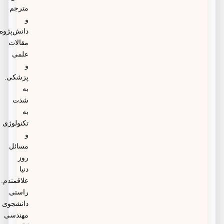
مترجم
و
دانش‌پژوه
مقالات
علمی
و
پزشکی.
به
شدت
به
تکنولوژی
و
مسائل
روز
دنیا
علاقمندم.
راستی
دانشجوی
مهندسی