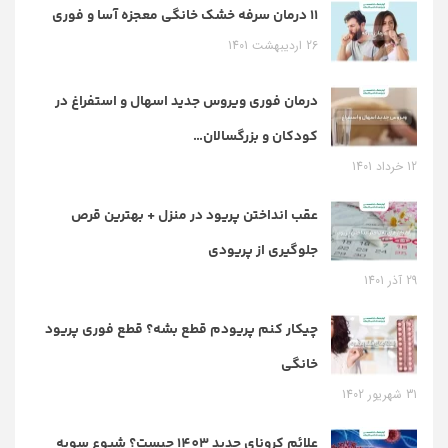
11 درمان سرفه خشک خانگی معجزه آسا و فوری
26 اردیبهشت 1401
درمان فوری ویروس جدید اسهال و استفراغ در
کودکان و بزرگسالان…
12 خرداد 1401
عقب انداختن پریود در منزل + بهترین قرص
جلوگیری از پریودی
29 آذر 1401
چیکار کنم پریودم قطع بشه؟ قطع فوری پریود
خانگی
31 شهریور 1402
علائم کرونای جدید 1403 چیست؟ شیوع سویه