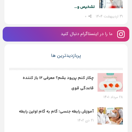
تشخیص و…
31 اردیبهشت 1404
0
ما را در اینستاگرام دنبال کنید
پربازدیدترین ها
چکار کنم پریود بشم؟ معرفی 12 باز کننده
قاعدگی قوی
28 مرداد 1401
آموزش رابطه جنسی؛ گام به گام اولین رابطه
21 دی 1402