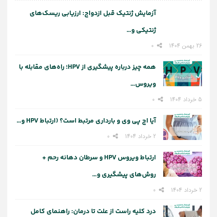
آزمایش ژنتیک قبل ازدواج: ارزیابی ریسک‌های
ژنتیکی و…
26 بهمن 1404
0
همه چیز درباره پیشگیری از HPV؛ راه‌های مقابله با
ویروس…
5 خرداد 1404
0
آیا اچ پی وی و بارداری مرتبط است؟ (ارتباط HPV و…
2 خرداد 1404
0
ارتباط ویروس HPV و سرطان دهانه رحم +
روش‌های پیشگیری و…
2 خرداد 1404
0
درد کلیه راست از علت تا درمان: راهنمای کامل