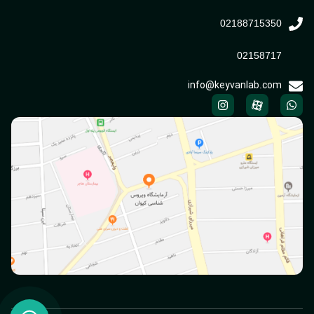
02188715350
02158717
info@keyvanlab.com