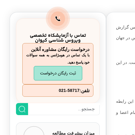
ساس گزارش
تماس با آزمایشکاه تخصصی
کس در جهان
ویروس شناسی کیوان
درخواست رایگان مشاوره آنلاین
با یک تماس در هومژانس به همه سوالات
ت. در این
خود پاسخ دهید.
ثبت رایگان درخواست
تلفن:
021-58717
این رابطه
ام اعضا و
میزان پیشرفت مطالعه