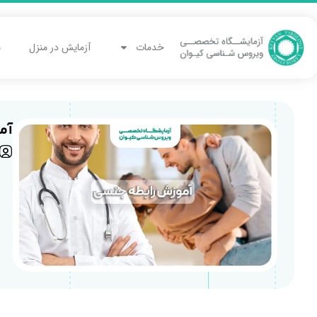
خدمات
آزمایش در منزل
م
آم