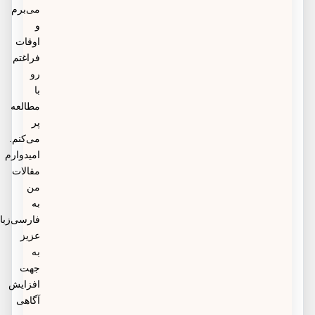
می‌برم
و
اوقات
فراغتم
رو
با
مطالعه
پر
می‌کنم.
امیدوارم
مقالات
من
به
فارسی‌زبانان
عزیز
به
جهت
افزایش
آگاهی