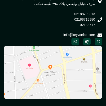
طرف خیابان ولیعصر، پلاک ۴۹۸ طبقه همکف
02188709513
02188715350
02158717
info@keyvanlab.com