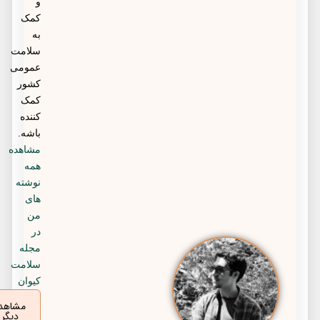
و
کمک
به
سلامت
عمومی
کشور
کمک
کننده
باشه.
مشاهده
همه
نوشته
های
من
در
مجله
سلامت
کیوان
مشاهده
دیگر