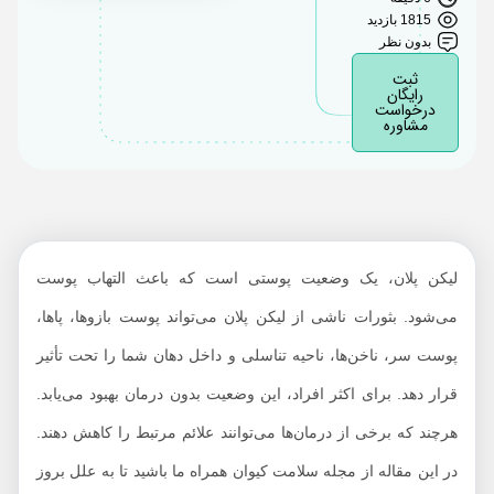
تفاوت بین لیکن پلان و
1815 بازدید
پسوریازیس چیست؟
بدون نظر
لیکن پلان چگونه بر بدن
ثبت
رایگان
ما تأثیر می‌گذارد؟
درخواست
مشاوره
چه عواملی باعث تشدید
و عود کردن لیکن پلان
می‌شود؟
آیا لیکن پلان مسری
است؟
لیکن پلان، یک وضعیت پوستی است که باعث التهاب پوست
تشخیص لیکن پلان به چه
می‌شود. بثورات ناشی از لیکن پلان می‌تواند پوست بازوها، پاها،
نحوی انجام می‌شود؟
پوست سر، ناخن‌ها، ناحیه تناسلی و داخل دهان شما را تحت تأثیر
روش‌های درمان لیکن
پلان
قرار دهد. برای اکثر افراد، این وضعیت بدون درمان بهبود می‌یابد.
مراقبت‌های لازم جهت
هرچند که برخی از درمان‌ها می‌توانند علائم مرتبط را کاهش دهند.
پیشگیری از شدت
در این مقاله از مجله سلامت کیوان همراه ما باشید تا به علل بروز
علائم بیماری لیکن پلان