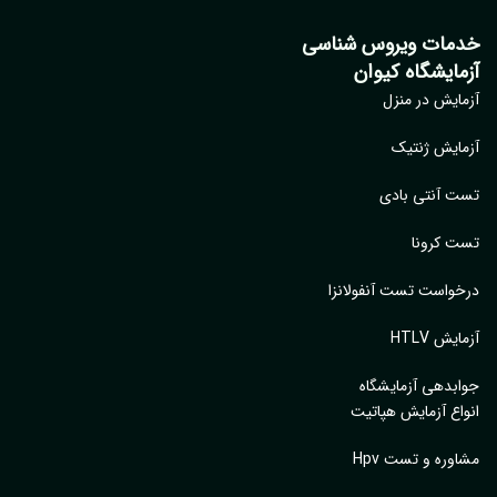
مات ویروس شناسی
مایشگاه کیوان
ایش در منزل
ایش ژنتیک
 آنتی بادی
 کرونا
واست تست آنفولانزا
یش HTLV
بدهی آزمایشگاه
اع آزمایش هپاتیت
وره و تست Hpv