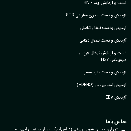
 و آزمایش ایدز - HIV
ایش و تست بیماری مقاربتی STD
ایش وتست تبخال تناسلی
ایش و تست تبخال دهانی
ت و آزمایش تبخال هرپس
پلکس HSV
ایش و تست پاپ اسمیر
ایش آدنوویروس (ADENO)
یش EBV
اس باما
تهران، خیابان شهید بهشتی (عباس‌آباد)، بعد از سینما آزادی، به