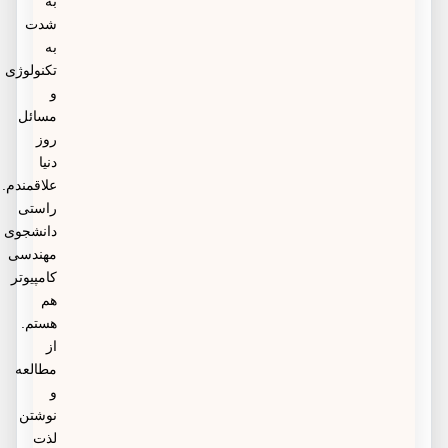
به
شدت
به
تکنولوژی
و
مسائل
روز
دنیا
علاقمندم.
راستی
دانشجوی
مهندسی
کامپیوتر
هم
هستم.
از
مطالعه
و
نوشتن
لذت