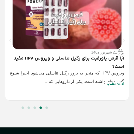
21 شهریور 1402
آیا قرص پاورفیت برای زگیل تناسلی و ویروس HPV مفید
و
است؟
د
ویروس HPV که منجر به بروز زگیل تناسلی می‌شود اخیرا شیوع
د
گسترده‌ای داشته است. یکی از داروهایی که…
ادامه مطلب
ج
ا