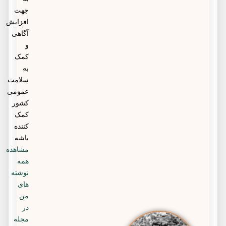
جهت
افزایش
آگاهی
و
کمک
به
سلامت
عمومی
کشور
کمک
کننده
باشه.
مشاهده
همه
نوشته
های
من
در
مجله