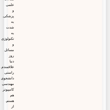
علمی
و
پزشکی.
به
شدت
به
تکنولوژی
و
مسائل
روز
دنیا
علاقمندم.
راستی
دانشجوی
مهندسی
کامپیوتر
هم
هستم.
از