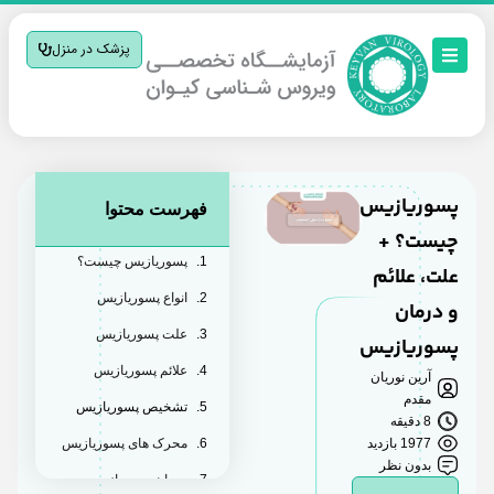
پزشک در منزل
پسوریازیس
فهرست محتوا
چیست؟ +
پسوریازیس چیست؟
علت، علائم
انواع پسوریازیس
و درمان
علت پسوریازیس
پسوریازیس
علائم پسوریازیس
آرین نوریان
مقدم
تشخیص پسوریازیس
8 دقیقه
1977 بازدید
محرک های پسوریازیس
بدون نظر
درمان پسوریازیس