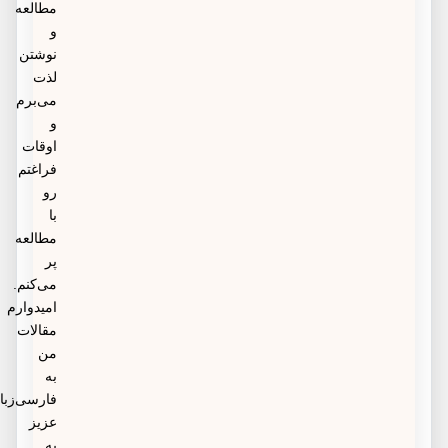
مطالعه
و
نوشتن
لذت
می‌برم
و
اوقات
فراغتم
رو
با
مطالعه
پر
می‌کنم.
امیدوارم
مقالات
من
به
فارسی‌زبانان
عزیز
به