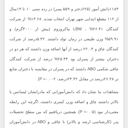
۱۱۸۴دانش آموز (۶۲۵دختر و ۵۵۹ پسر) در رده سنی ۱۰ تا ۱۳سال
از ۱۱۲ مقطع ابتدایی شهر تهران انتخاب شدند. ۱۳.۶۸% از شرکت
کنندگان LBW ، %۲۶.۴۱ ماکروزوم (بیش از ۴۰۰۰گرم) و
۵۹.۹۱% وزن طبیعی در زمان تولد داشتند. ۵.۳۲درصد از شرکت
کنندگان چاق و ۲۲.۰۴ درصد از آنها اضافه وزن داشتند که هر دو در
دختران بیشتر از پسران بود ۲۵.۳۴% درصد از شرکت کنندگان
چاقی شکمی ABO داشتند که در پسران در مقایسه با دختران شایع
تر ۲۶.۴۸درصد در مقابل ۲۴.۳۲درصد، ۰.۰۰۲= P).
مشاهدات ما نشان داد که دانش‌آموزانی که مادرانشان لیسانس یا
بالاتر داشتند چاق و اضافه وزن کمتری داشتند، اگرچه این رابطه
معنی‌دار نبود (۰.۰۵> P). همچنین دریافتیم که بین سطح تحصیلات
پدر (کارشناسی ارشد و بالاتر) با چاقی و ABO در دانش‌آموزان