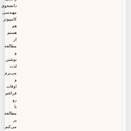
دانشجوی
مهندسی
کامپیوتر
هم
هستم.
از
مطالعه
و
نوشتن
لذت
می‌برم
و
اوقات
فراغتم
رو
با
مطالعه
پر
می‌کنم.