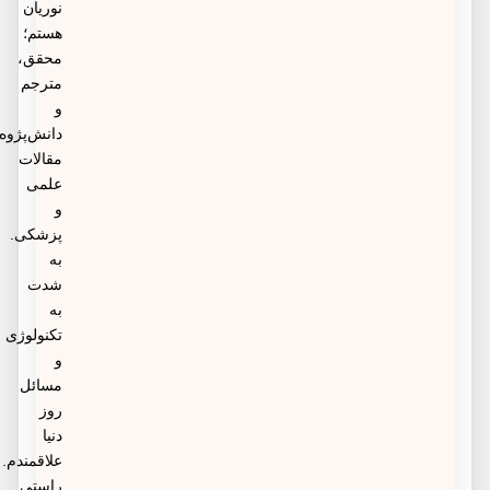
نوریان
هستم؛
محقق،
مترجم
و
دانش‌پژوه
مقالات
علمی
و
پزشکی.
به
شدت
به
تکنولوژی
و
مسائل
روز
دنیا
علاقمندم.
راستی