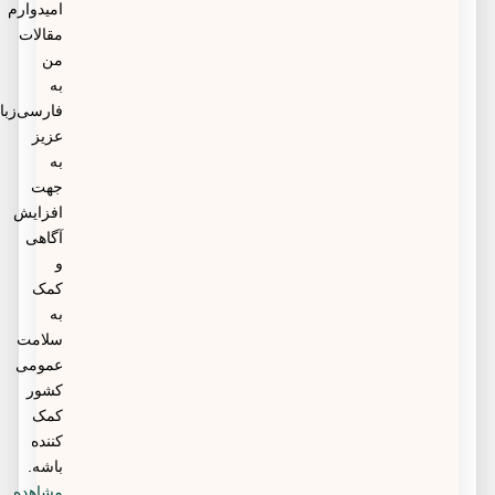
امیدوارم
مقالات
من
به
فارسی‌زبانان
عزیز
به
جهت
افزایش
آگاهی
و
کمک
به
سلامت
عمومی
کشور
کمک
کننده
باشه.
مشاهده