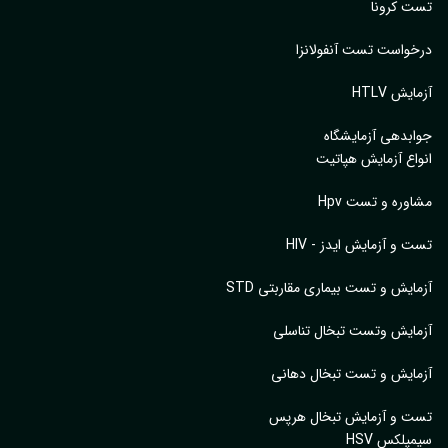
 کرونا
واست تست آنفولانزا
یش HTLV
بدهی آزمایشگاه
اع آزمایش هپاتیت
وره و تست Hpv
 و آزمایش ایدز - HIV
ایش و تست بیماری مقاربتی STD
ایش وتست تبخال تناسلی
ایش و تست تبخال دهانی
ت و آزمایش تبخال هرپس
پلکس HSV