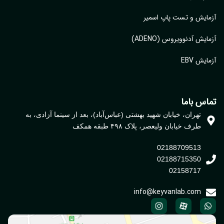
ایش و تست پاپ اسمیر
ایش آدنوویروس (ADENO)
یش EBV
اس باما
تهران، خیابان شهید بهشتی (عباس‌آباد)، بعد از سینما آزادی، به
طرف خیابان ولیعصر، پلاک ۴۹۸ طبقه همکف
02188709513
02188715350
02158717
info@keyvanlab.com