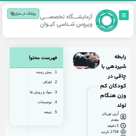
پزشک در منزل
رابطه
فهرست محتوا
شیردهی با
پیش زمینه
چاقی در
اهداف
کودکان کم
مواد و روش ها
وزن هنگام
توضیحات
تولد
نتیجه
آرین نوریان
مقدم
3 دقیقه
1758 بازدید