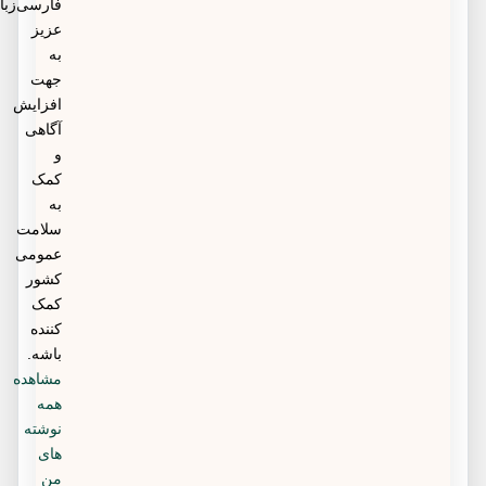
فارسی‌زبانان
عزیز
به
جهت
افزایش
آگاهی
و
کمک
به
سلامت
عمومی
کشور
کمک
کننده
باشه.
مشاهده
همه
نوشته
های
من