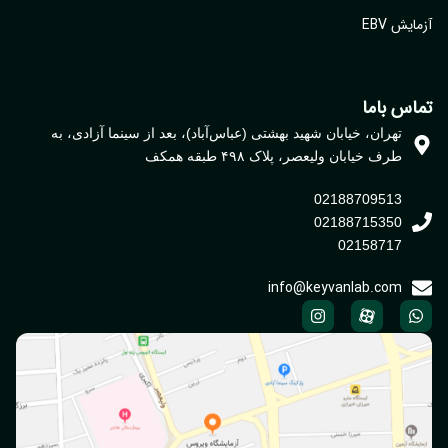
یش EBV
اس باما
تهران، خیابان شهید بهشتی (عباس‌آباد)، بعد از سینما آزادی، به
طرف خیابان ولیعصر، پلاک ۴۹۸ طبقه همکف
02188709513
02188715350
02158717
info@keyvanlab.com