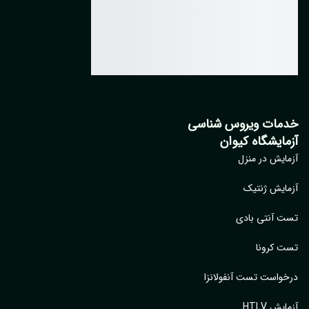
مات ویروس شناسی
مایشگاه کیوان
ایش در منزل
ایش ژنتیک
 آنتی بادی
 کرونا
واست تست آنفولانزا
یش HTLV