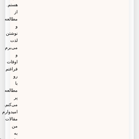
هستم.
از
مطالعه
و
نوشتن
لذت
می‌برم
و
اوقات
فراغتم
رو
با
مطالعه
پر
می‌کنم.
امیدوارم
مقالات
من
به