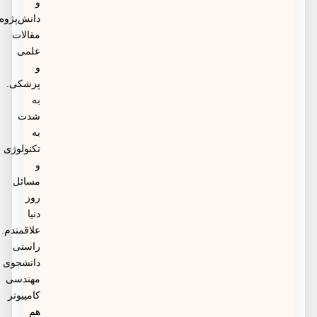
و
دانش‌پژوه
مقالات
علمی
و
پزشکی.
به
شدت
به
تکنولوژی
و
مسائل
روز
دنیا
علاقمندم.
راستی
دانشجوی
مهندسی
کامپیوتر
هم