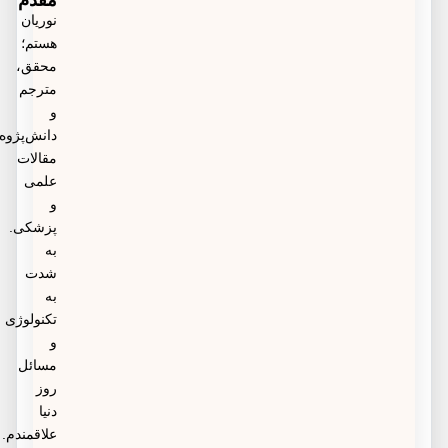
مقدم
نوریان
اینکه خودسرانه به مصرف دارو برای درمان اسهال روی
هستم؛
آورید، حتما با پزشک مشورت کنید، مخصوصا برای
محقق،
مترجم
کودتان.
و
دانش‌پژوه
مقالات
علمی
و
پزشکی.
به
شدت
به
تکنولوژی
و
مسائل
روز
دنیا
علاقمندم.