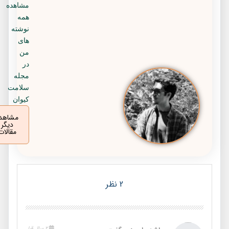
مشاهده
همه
نوشته
های
من
در
مجله
سلامت
کیوان
مشاهده
دیگر
مقالات
2 نظر
2 سال قبل