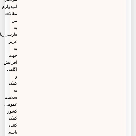
امیدوارم
مقالات
من
به
فارسی‌زبانان
عزیز
به
جهت
افزایش
آگاهی
و
کمک
به
سلامت
عمومی
کشور
کمک
کننده
باشه.