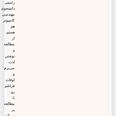
راستی
دانشجوی
مهندسی
کامپیوتر
هم
هستم.
از
مطالعه
و
نوشتن
لذت
می‌برم
و
اوقات
فراغتم
رو
با
مطالعه
پر
می‌کنم.