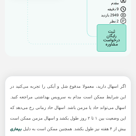
کودکان خردسال
مقدم
9 دقیقه
روش‌های درمان اسهال
2949 بازدید
چیست؟
2 نظر
جلوگیری از اسهال
ثبت
رایگان
درخواست
چه زمانی برای اسهال به
مشاوره
پزشک مراجعه کنیم؟
رژیم غذایی مناسب در
دوران اسهال
اگر اسهال دارید، معمولا مدفوع شل و آبکی را تجربه می‌کنید در
این شرایط ممکن است مدام به سرویس بهداشتی مراجعه کنید.
اسهال می‌تواند حاد یا مزمن باشد. اسهال حاد زمانی رخ می‌دهد که
این وضعیت بین ۱ تا ۲ روز طول بکشد و اسهال مزمن ممکن است
بیماری
بیش از ۴ هفته نیز طول بکشد. همچنین ممکن است به دلیل