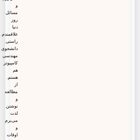
و
مسائل
روز
دنیا
علاقمندم.
راستی
دانشجوی
مهندسی
کامپیوتر
هم
هستم.
از
مطالعه
و
نوشتن
لذت
می‌برم
و
اوقات