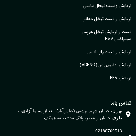
ایش وتست تبخال تناسلی
ایش و تست تبخال دهانی
ت و آزمایش تبخال هرپس
پلکس HSV
ایش و تست پاپ اسمیر
ایش آدنوویروس (ADENO)
یش EBV
اس باما
تهران، خیابان شهید بهشتی (عباس‌آباد)، بعد از سینما آزادی، به
طرف خیابان ولیعصر، پلاک ۴۹۸ طبقه همکف
02188709513