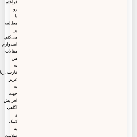
فراغتم
رو
با
مطالعه
پر
می‌کنم.
امیدوارم
مقالات
من
به
فارسی‌زبانان
عزیز
به
جهت
افزایش
آگاهی
و
کمک
به
سلامت