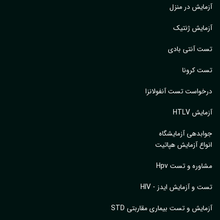
ایش در منزل
ایش ژنتیک
 آنتی بادی
 کرونا
واست تست آنفولانزا
یش HTLV
بدهی آزمایشگاه
اع آزمایش هپاتیت
وره و تست Hpv
 و آزمایش ایدز - HIV
ایش و تست بیماری مقاربتی STD