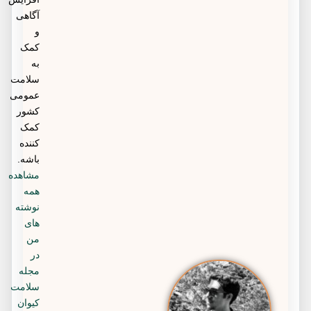
آگاهی
و
کمک
به
سلامت
عمومی
کشور
کمک
کننده
باشه.
مشاهده
همه
نوشته
های
من
در
مجله
سلامت
کیوان