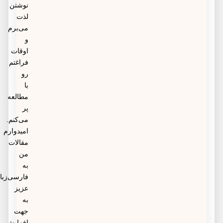
نوشتن
لذت
می‌برم
و
اوقات
فراغتم
رو
با
مطالعه
پر
می‌کنم.
امیدوارم
مقالات
من
به
فارسی‌زبانان
عزیز
به
جهت
افزایش