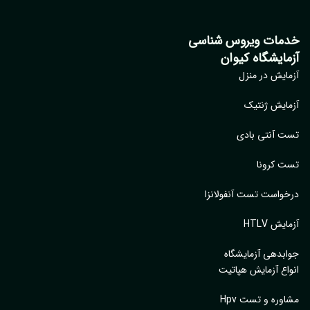
مات ویروس شناسی
مایشگاه کیوان
ایش در منزل
ایش ژنتیک
 آنتی بادی
 کرونا
واست تست آنفولانزا
یش HTLV
بدهی آزمایشگاه
اع آزمایش هپاتیت
وره و تست Hpv