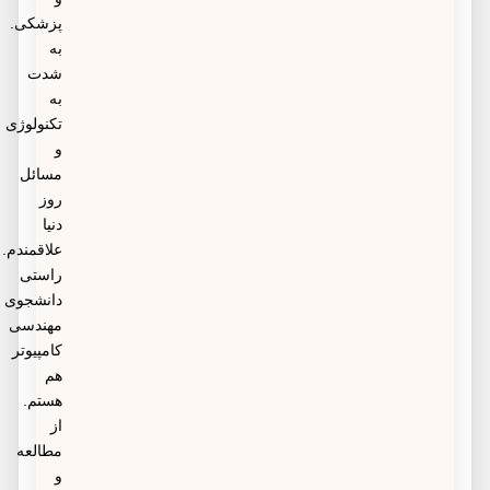
پزشکی.
به
شدت
به
تکنولوژی
و
مسائل
روز
دنیا
علاقمندم.
راستی
دانشجوی
مهندسی
کامپیوتر
هم
هستم.
از
مطالعه
و