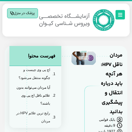
پزشک در منزل
مردان
فهرست محتوا
ناقل HPV:
اچ پی وی چیست و
هر آنچه
چگونه منتقل می‌شود؟
باید درباره
آیا مردان می‌توانند بدون
انتقال و
علائم ناقل اچ پی وی
پیشگیری
باشند؟
بدانید
رایج ترین علائم HPV در
بابک قوامی
مردان
9 دقیقه
راه های انتقال ویروس
1927 بازدید