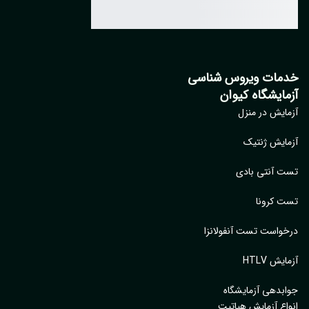
مات ویروس شناسی
مایشگاه کیوان
ایش در منزل
ایش ژنتیک
 آنتی بادی
 کرونا
واست تست آنفولانزا
یش HTLV
بدهی آزمایشگاه
اع آزمایش هپاتیت