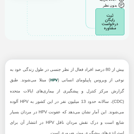
بدون نظر
HPV در مردان ناقل
ثبت
تاثیر رفتار جنسی بر
رایگان
درخواست
انتقال اچ پی وی
مشاوره
فاکتورهای افزایش‌دهنده
احتمال انتقال اچ پی وی
توسط مردان
واکسن اچ پی وی و
نقش آن در کاهش
بیش از 80 درصد افراد فعال از نظر جنسی در طول زندگی خود به
انتقال توسط مردان
HPV
نوعی از ویروس پاپیلومای انسانی (
) مبتلا می‌شوند. طبق
راه های پیشگیری از
گزارش مرکز کنترل و پیشگیری از بیماری‌های ایالات متحده
انتقال اچ پی وی توسط
(CDC)، سالانه حدود 13 میلیون نفر در این کشور به HPV آلوده
مردان
می‌شوند. این آمار نشان می‌دهد که عفونت HPV در مردان بسیار
چه زمانی باید تست
HPV داد؟
شایع است و درک نقش مردان ناقل HPV در انتشار آن برای
منابع:
استراتژی‌های پیشگیری موثر ضروری است.