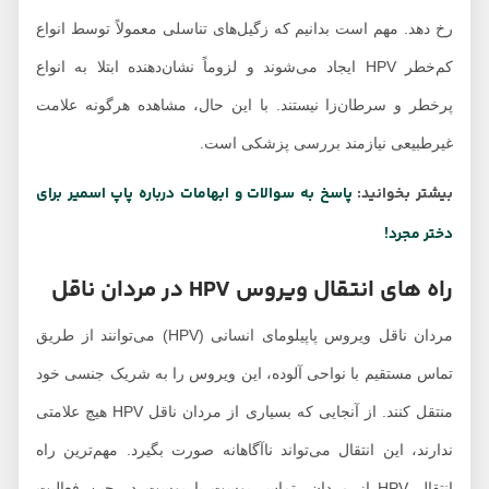
رخ دهد. مهم است بدانیم که زگیل‌های تناسلی معمولاً توسط انواع
کم‌خطر HPV ایجاد می‌شوند و لزوماً نشان‌دهنده ابتلا به انواع
پرخطر و سرطان‌زا نیستند. با این حال، مشاهده هرگونه علامت
غیرطبیعی نیازمند بررسی پزشکی است.
بیشتر بخوانید:
پاسخ به سوالات و ابهامات درباره پاپ اسمیر برای
دختر مجرد!
راه های انتقال ویروس HPV در مردان ناقل
مردان ناقل ویروس پاپیلومای انسانی (HPV) می‌توانند از طریق
تماس مستقیم با نواحی آلوده، این ویروس را به شریک جنسی خود
منتقل کنند. از آنجایی که بسیاری از مردان ناقل HPV هیچ علامتی
ندارند، این انتقال می‌تواند ناآگاهانه صورت بگیرد. مهم‌ترین راه
انتقال HPV از مردان، تماس پوست با پوست در حین فعالیت