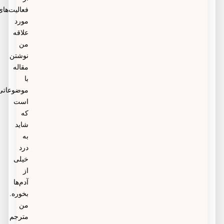
فعالیت‌های
مورد
علاقه
من
نوشتن
مقاله
با
موضوعاتی
است
که
شاید
به
درد
خیلی
از
آدم‌ها
بخوره.
من
مترجم