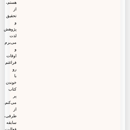
هستم،
از
تحقیق
و
پژوهش
لذت
می‌برم
و
اوقات
فراغتم
رو
با
خوندن
کتاب
پر
می‌کنم.
از
طرفی،
سابقه
فعالیت