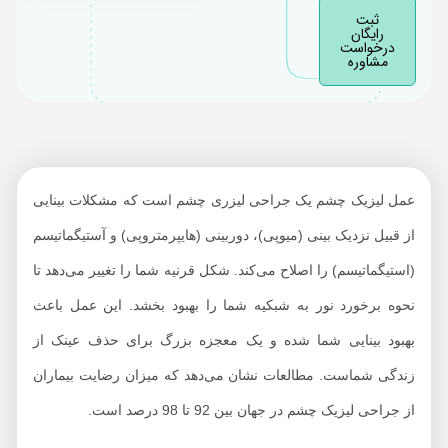
ثبت
شما را برای همیشه
رایگان
درخواست
برطرف می‌کند؟
مشاوره
عمل لیزیک چشم چگونه
انجام می‌شود؟
مزایای عمل لیزیک
چشم چیست؟
عمل لیزیک چشم یک جراحی لیزری چشم است که مشکلات بینایی
عوارض عمل لیزیک
چشم چیست؟
از قبیل نزدیک بینی (میوپی)، دوربینی (هایپرمتروپی) و آستیگماتیسم
آیا عمل لیزیک چشم بی
(استیگماتیسم) را اصلاح می‌کند. شکل قرنیه شما را تغییر می‌دهد تا
خطر است؟
نحوه برخورد نور به شبکیه شما را بهبود بخشد. این عمل باعث
بهبودی پس از جراحی
بهبود بینایی شما شده و یک معجزه بزرگ برای حذف عینک از
لیزیک چشم چقدر طول
زندگی شماست. مطالعات نشان می‌دهد که میزان رضایت بیماران
می‌کشد؟
از جراحی لیزیک چشم در جهان بین 92 تا 98 درصد است.
احتیاط‌های لازم بعد از
عمل لیزیک چشم