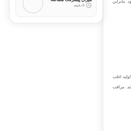
 بنابراین
8 دقیقه
ولیه اغلب
ند. مراقب