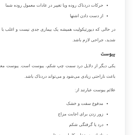
حرکات دردناک روده ویا تغییر در عادات معمول روده شما
از دست دادن اشتها
در حالی که دیورتیکولیت همیشه یک بیماری جدی نیست و اغلب با ا
شدید، جراحی لازم باشد.
یبوست
یکی دیگر از دلایل درد سمت چپ شکم، یبوست است. یبوست معمولاً 
باعث ناراحتی زیادی می‌شود و می‌تواند دردناک باشد.
علائم یبوست عبارتند از:
مدفوع سفت و خشک
زور زدن برای اجابت مزاج
درد یا گرفتگی شکم
ناتوانی در تخلیه کامل روده‌ها