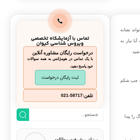
اند نشانه
تماس با آزمایشکاه تخصصی
ا نیاز به
ویروس شناسی کیوان
شید.
درخواست رایگان مشاوره آنلاین
با یک تماس در هومژانس به همه سوالات
خود پاسخ دهید.
ثبت رایگان درخواست
مت چپ شکم
تلفن:
021-58717
را پیدا
میزان پیشرفت مطالعه