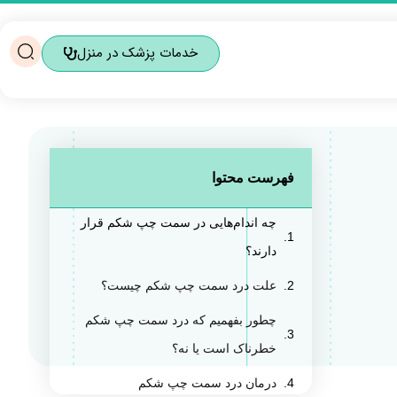
خدمات پزشک در منزل
فهرست محتوا
چه اندام‌هایی در سمت چپ شکم قرار
دارند؟
علت درد سمت چپ شکم چیست؟
چطور بفهمیم که درد سمت چپ شکم
خطرناک است یا نه؟
درمان درد سمت چپ شکم