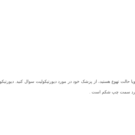
 خود دچار درد شکم، تب ویا حالت تهوع هستید، از پزشک خود در مورد دیورتیکولیت سوال کنید. دیورتی
ل درد سمت چپ شکم است .