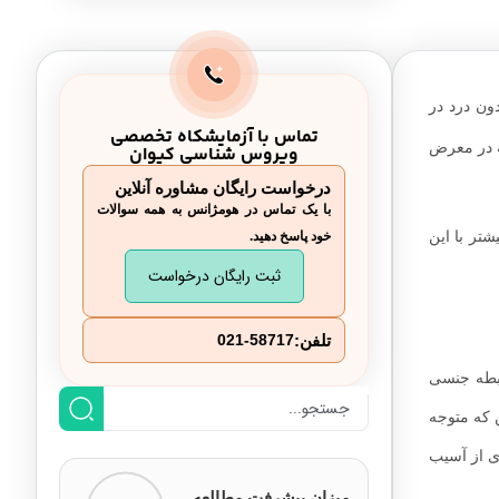
ون درد در
تماس با آزمایشکاه تخصصی
که در معرض
ویروس شناسی کیوان
درخواست رایگان مشاوره آنلاین
با یک تماس در هومژانس به همه سوالات
تر با این
خود پاسخ دهید.
ثبت رایگان درخواست
تلفن:
021-58717
ابطه جنسی
 که متوجه
ری از آسیب
میزان پیشرفت مطالعه