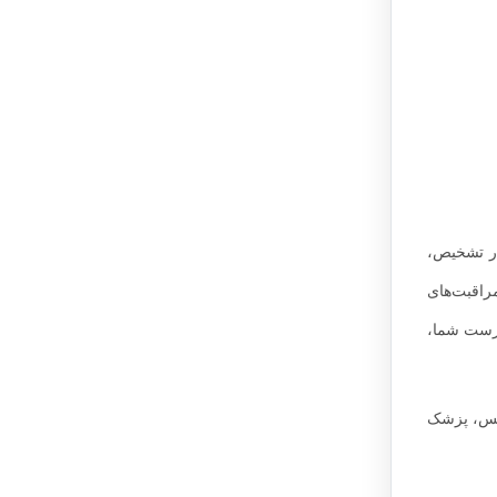
ار تشخیص،
راقبت‌های
درست شما،
یس، پزشک