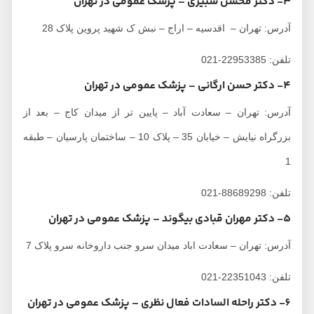
3- دکتر محسن شبیری – پزشک عمومی در تهران
آدرس: تهران – اقدسیه – اراج – نبش ک شهید پروین پلاک 28
تلفن: 22953385-021
4- دکتر حسن ارگانی – پزشک عمومی در تهران
آدرس: تهران – سعادت آباد – پایین تر از میدان کاج – بعد از
بزرگراه نیایش – خیابان 35 – پلاک 10 – ساختمان پارسیان – طبقه
1
تلفن: 88689298-021
5- دکتر مهران قبادی بیگوند – پزشک عمومی در تهران
آدرس: تهران – سعادت اباد میدان سرو جنب داروخانه سرو پلاک 7
تلفن: 22351043-021
6- دکتر راحله السادات فعال نظری – پزشک عمومی در تهران