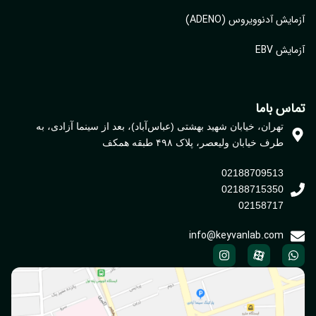
ایش آدنوویروس (ADENO)
یش EBV
اس باما
تهران، خیابان شهید بهشتی (عباس‌آباد)، بعد از سینما آزادی، به
طرف خیابان ولیعصر، پلاک ۴۹۸ طبقه همکف
02188709513
02188715350
02158717
info@keyvanlab.com