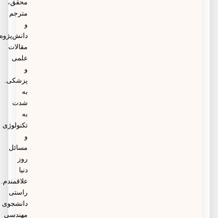
محیط های آلوده به دیگر بیماری و عفونت ها دور بمانند.
محقق،
مترجم
سایر بیماران نیز می‌توانند از این خدمات بهره‌مند شوند.
و
دانش‌پژوه
مقالات
علمی
و
پزشکی.
به
شدت
به
تکنولوژی
و
مسائل
روز
دنیا
علاقمندم.
راستی
دانشجوی
مهندسی