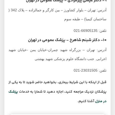
9- دکتر عیسی پیرمرادی – پزشک عمومی در تهران
آدرس: تهران – بلوار کشاورز – بین کارگر و جمالزاده – پلاک 342 (
ساختمان کیمیا) – طبقه سوم
تلفن: 66905135-021
10- دکتر شبنم شاهرخ – پزشک عمومی در تهران
آدرس: تهران – بزرگراه شهید چمران-خیابان یمن -خیابان شهید
اعرابی. جنب دانشگاه علوم پزشکی شهید بهشتی
تلفن: 23031505-021
قبل از اینکه با این شرایط بیماری، بخواهید حاضر شوید تا به یکی از
پزشکان نزدیک مراجعه کنید، اجازه دهید تا شمارا به خدمات
پزشک
در منزل
آشنا کنیم.