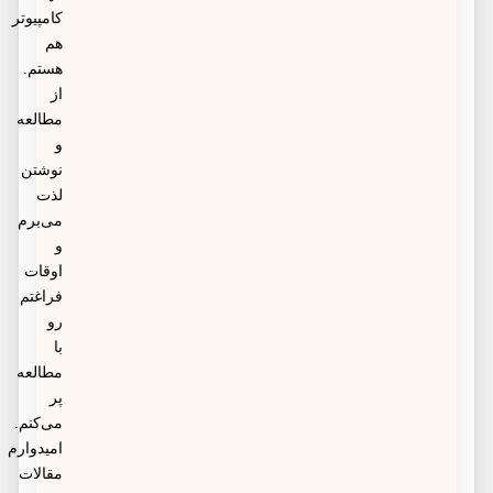
کامپیوتر
هم
هستم.
از
مطالعه
و
نوشتن
لذت
می‌برم
و
اوقات
فراغتم
رو
با
مطالعه
پر
می‌کنم.
امیدوارم
مقالات