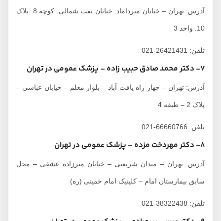
آدرس: تهران – خیابان میرداماد. خیابان نفت شمالی. کوچه 8. پلاک
10. واحد 3
تلفن: 26421431-021
7- دکتر محمد صادق حبیب زاده – پزشک عمومی در تهران
آدرس: تهران – چهار راه یافت آباد – بلوار معلم – خیابان عباسی –
پلاک 2 – طبقه 4
تلفن: 66660766-021
8- دکتر مهردخت مزده – پزشک عمومی در تهران
آدرس: تهران – میدان شریعتی – خیابان میرزاده عشقی – محل
سابق بیمارستان امام – کلینیک امام خمینی (ره)
تلفن: 38322438-021