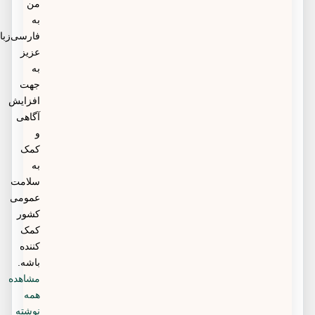
من
به
فارسی‌زبانان
عزیز
به
جهت
افزایش
آگاهی
و
کمک
به
سلامت
عمومی
کشور
کمک
کننده
باشه.
مشاهده
همه
نوشته