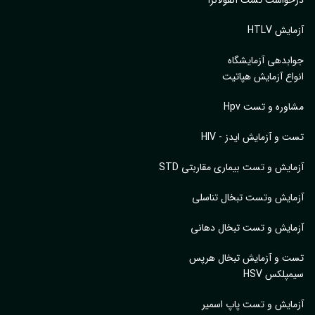
واست تست آنفولانزا
یش HTLV
بدهی آزمایشگاه
اع آزمایش هپاتیت
وره و تست Hpv
 و آزمایش ایدز - HIV
ایش و تست بیماری مقاربتی STD
ایش وتست تبخال تناسلی
ایش و تست تبخال دهانی
ت و آزمایش تبخال هرپس
پلکس HSV
ایش و تست پاپ اسمیر