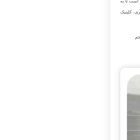
 است تا به
ی، کلینیک
جم