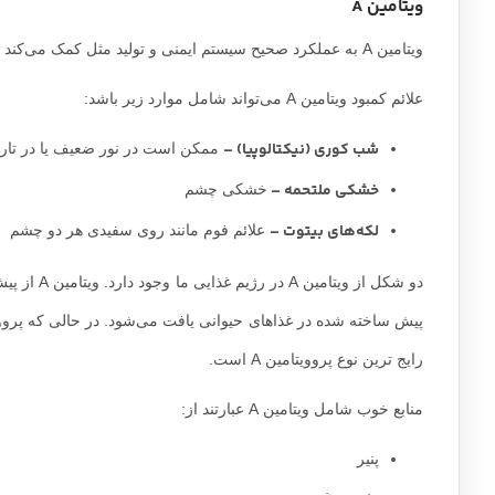
ویتامین A
ویتامین A به عملکرد صحیح سیستم ایمنی و تولید مثل کمک می‌کند و پوست شما را سالم نگه می‌دارد. همچنین ویتامین A می‌تواند به بینایی نیز کمک کند.
علائم کمبود ویتامین A می‌تواند شامل موارد زیر باشد:
شب کوری (نیکتالوپیا) –
ممکن است در نور ضعیف یا در تاری
خشکی ملتحمه –
خشکی چشم
لکه‌های بیتوت –
علائم فوم مانند روی سفیدی هر دو چشم
رایج ترین نوع پروویتامین A است.
منابع خوب شامل ویتامین A عبارتند از:
پنیر