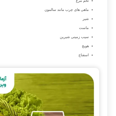
تخم مرغ
ماهی های چرب مانند سالمون
شیر
ماست
سیب زمینی شیرین
هویج
اسفناج