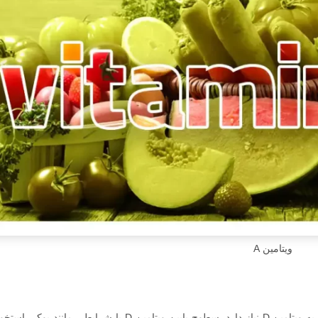
ویتامین A
قوی به ویتامین D نیاز دارد. سطوح پایین ویتامین D با شرایطی مانن