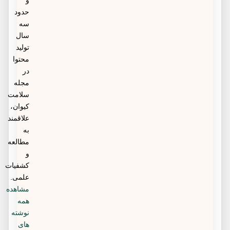
و
حدود
سه
سال
تولید
محتوا
در
مجله
سلامت
کیوان،
علاقمند
به
مطالعه
و
کشفیات
علمی.
مشاهده
همه
نوشته
های