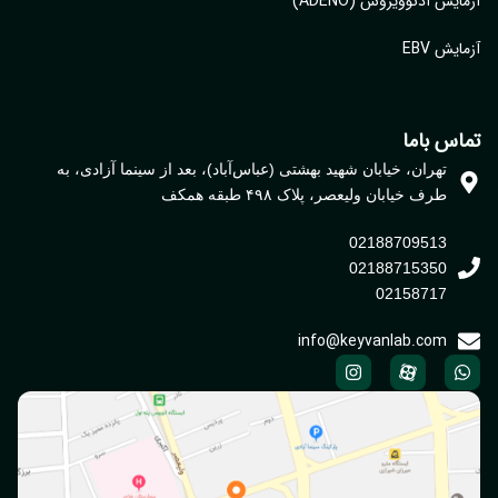
ایش آدنوویروس (ADENO)
یش EBV
اس باما
تهران، خیابان شهید بهشتی (عباس‌آباد)، بعد از سینما آزادی، به
طرف خیابان ولیعصر، پلاک ۴۹۸ طبقه همکف
02188709513
02188715350
02158717
info@keyvanlab.com