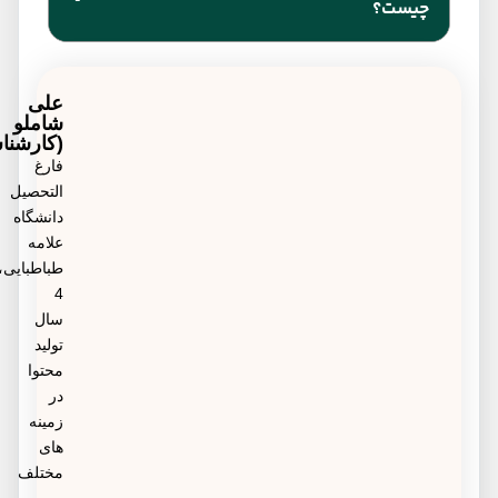
چیست؟
از آن‌ها دیابت است را کاهش دهد.
علاوه بر آزمایش‌ها دوره‌ای برای اندازه گیری قند خون
می‌توانید از دستگاه‌های کوچک خانگی به نام گلوکومتر
علی
شاملو
نیز برای این منظور استفاده کنید.
(کارشناس)
فارغ
التحصیل
دانشگاه
علامه
طباطبایی،
4
سال
تولید
محتوا
در
زمینه
های
مختلف