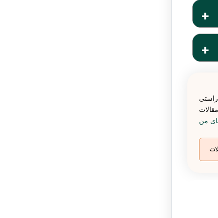
ا بدن
ید تا
ع به
واند
اسمی
بل از
راستی
مقالات
ای من
ات