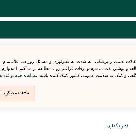
ن با آب بسیار سرد خودداری کنید. بهتر است از آب گرم یا ملايم استفاده کنید ت
بیشتری پیدا می‌کند، بنابراین باید از صابون و شامپوی مناسبی استفاده کن
نجام حجامت، به مدت چند روز از رابطه جنسی خودداری کنند اما این موضو
 حالت عادی بدن خود بازگشته است و احساس خستگی یا درد نمی‌کند، می‌ت
تال
ست. برای مثال، افرادی که دارای بیماری‌های خونی مانند هموفیلی یا
لوپوس
اگزما
رادی که دارای بیماری‌های پوستی هستند، مانند
یا
، بهتر است ق
قالات علمی و پزشکی. به شدت به تکنولوژی و مسائل روز دنیا علاقمندم. 
ه و نوشتن لذت می‌برم و اوقات فراغتم رو با مطالعه پر می‌کنم. امیدوارم 
آگاهی و کمک به سلامت عمومی کشور کمک کننده باشه.
مشاهده همه نوشته ه
مشاهده دیگر مقال
نظر بگذارید