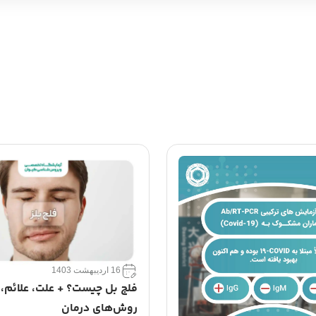
20 فروردین 1402
ت؟ + علت، علائم، و بهترین
مالیخولیا چیست؟ + علائم و د
رمان
افسردگی مالیخولیایی