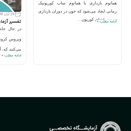
فلج بلز عا
عضلات صورت 
19 آبان 1399
برای یک…
تفسیر آزمایش کرونا Igm IgG PCR
ادامه مطلب
در حال حاضر دو نوع تست برای تشخیص
ویروس کرونا وجود دارد. این تست‌ها مشخص
می‌کنند که، آیا…
ادامه مطلب