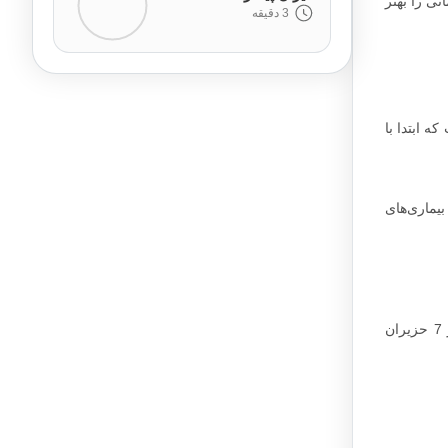
نی را بهتر
3 دقیقه
 ابتدا با
یماری‌های
بهترین زمان حجامت طبق احادیث و روایات اسلامی، روز های 7 و 14 ماه حزیران یا 30 خرداد و 6 تیر 1402 است. اگر کسی موفق نشد در 7 حزیران