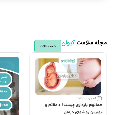
مجله سلامت
کیوان
همه مقالات
16 اردیبهشت 1403
فلج بل چیس
روش‌های د