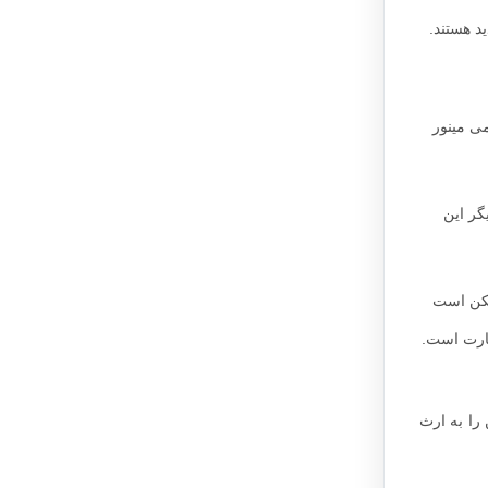
ید هستند.
می مینور
گر این
ممکن است
 بارت است.
 را به ارث