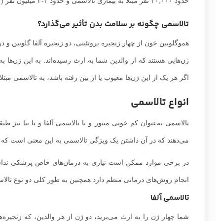
حدود ۲۰,۰۰۰ نفر مبتلا به بیماری تالاسمی و حدود ۲-۳ میلیون نفر (۴ درصد جمعیت) حامل این بیماری در ایران وجود دارد.
تالاسمی چگونه بر سلامت بدن تأثیر می‌گذارد؟
هموگلوبین خون از چهار زنجیره پروتئینی، دو زنجیره آلفا گلوبین و د
ژن‌هایی هستند که از والدین شما به ارث رسیده‌اند. به این ژن‌ها ب
اگر هر یک از این ژن‌ها معیوب یا از بین رفته باشد، به تالاسمی مبتلا
انواع تالاسمی
تالاسمی به‌عنوان کم خونی مینور و یا تالاسمی آلفا و یا بتا نیز 
می‌دهند که در آن داشتن یک ویژگی تالاسمی به این معنی است که مم
در برخی موارد ممکن است نیازی به درمان‌های خاص پزشکی نداشت
انجام روش‌های درمانی منظم دارد همچنین به طور کلی دو نوع تالاسمی 
تالاسمی آلفا
شما چهار ژن را به ارث می‌برید، دو ژن از هر والدین، که زنجیره‌ه