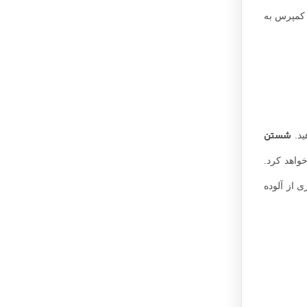
 به افراد
دست زدن به
ه این شکل
ود از بین
بودی هرچه
واب بیدار
 کمپرس به