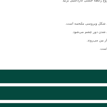
م؟
کنژنکتیویت ویروسی است یا نوع دیگری از سرماخوردگی و التهاب چشم. اگرچه
 ممکن است در صورت داشتن کنژنکتیویت باکتریایی تجویز شوند. همچنین قطر
ه شود.
ما بعد از یک هفته بهبود پیدا نکند، یا ترشحات سبز یا زرد دارید، یا وقتی به ح
اجعه کنید.