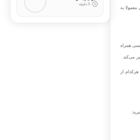
5 دقیقه
معمولا به
فسی همراه
 می‌کند.
هر‌کدام از
رید: