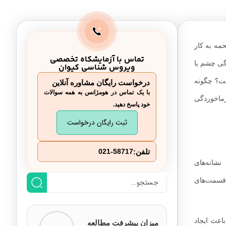
مه به کار
تماس با آزمایشکاه تخصصی
دگی چشم یا
ویروس شناسی کیوان
ت؟ چگونه
درخواست رایگان مشاوره آنلاین
با یک تماس در هومژانس به همه سوالات
سرماخوردگی
خود پاسخ دهید.
ثبت رایگان درخواست
تلفن:
021-58717
شانه‌های
 قسمت‌های
اعث ایجاد
میزان پیشرفت مطالعه