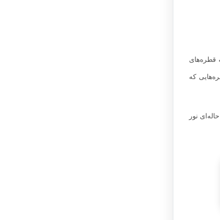
شستن
ید.
واهد کرد.
 از آلوده