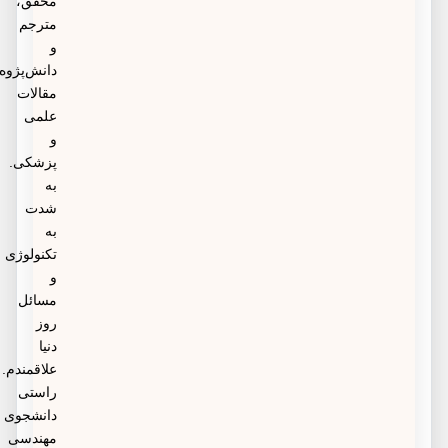
محقق،
مترجم
و
دانش‌پژوه
مقالات
علمی
و
پزشکی.
به
شدت
به
تکنولوژی
و
مسائل
روز
دنیا
علاقمندم.
راستی
دانشجوی
مهندسی