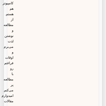
کامپیوتر
هم
هستم.
از
مطالعه
و
نوشتن
لذت
می‌برم
و
اوقات
فراغتم
رو
با
مطالعه
پر
می‌کنم.
امیدوارم
مقالات