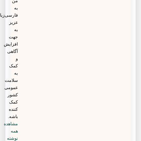
من
به
فارسی‌زبانان
عزیز
به
جهت
افزایش
آگاهی
و
کمک
به
سلامت
عمومی
کشور
کمک
کننده
باشه.
مشاهده
همه
نوشته