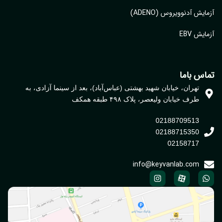
ایش آدنوویروس (ADENO)
یش EBV
اس باما
تهران، خیابان شهید بهشتی (عباس‌آباد)، بعد از سینما آزادی، به
طرف خیابان ولیعصر، پلاک ۴۹۸ طبقه همکف
02188709513
02188715350
02158717
info@keyvanlab.com