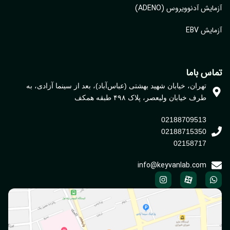
ایش آدنوویروس (ADENO)
یش EBV
اس باما
تهران، خیابان شهید بهشتی (عباس‌آباد)، بعد از سینما آزادی، به
طرف خیابان ولیعصر، پلاک ۴۹۸ طبقه همکف
02188709513
02188715350
02158717
info@keyvanlab.com