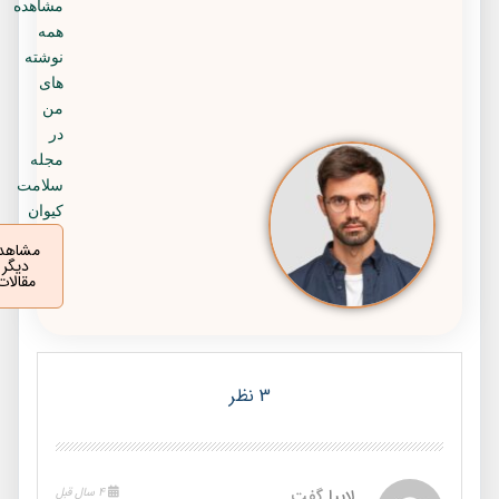
مشاهده
همه
نوشته
های
من
در
مجله
سلامت
کیوان
مشاهده
دیگر
مقالات
3 نظر
لابیا
گفت
4 سال قبل