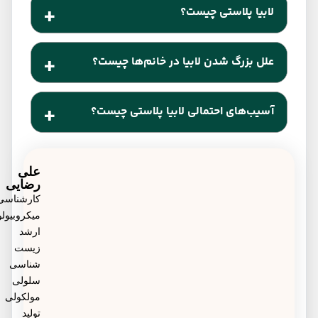
لابیا پلاستی چیست؟
لابیا پلاستی یک روش جراحی است که معمولاً برای
علل بزرگ شدن لابیا در خانم‌ها چیست؟
کاهش اندازه لابیا مینور و تغییرات ظاهری لابیای ماژور
انجام می‌شود.
سن، یائسگی، تغییرات هورمونی، بارداری و زایمان،
آسیب‌های احتمالی لابیا پلاستی چیست؟
تغییرات در وزن خانم و ژنتیک از علل گرایش خانم‌ها به
جراحی لابیا پلاستی هستند.
کاهش حساسیت فرج، خشکی مزمن، بی‌حسی و
دردناک بودن مقاربت جنسی به علت زخم بودن لابیا از
علی
رضایی
آسیب‌های احتمالی لابیا پلاستی به حساب می‌آیند.
کارشناسی
میکروبیولوژی،
ارشد
زیست
شناسی
سلولی
مولکولی
تولید