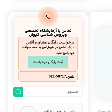
مرد
مسائل بهداشتی مرتبط با رابطه جنسی
در پریودی
تماس با آزمایشکاه تخصصی
رابطه جنسی در دوره پریود و بارداری
ویروس شناسی کیوان
درخواست رایگان مشاوره آنلاین
با یک تماس در هومژانس به همه سوالات
خود پاسخ دهید.
ثبت رایگان درخواست
تلفن:
021-58717
زنان ممکن
میزان پیشرفت مطالعه