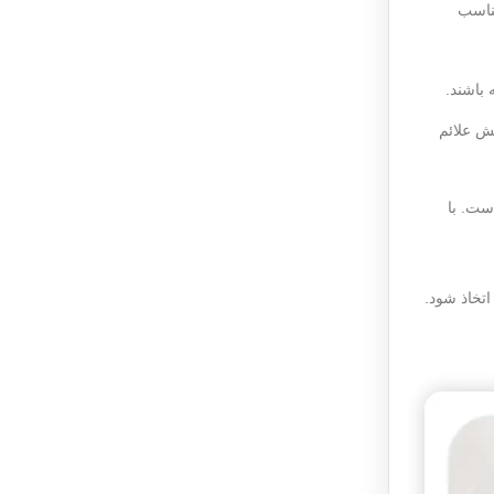
مناسب
باشند.
ش علائم
ست. با
تخاذ شود.