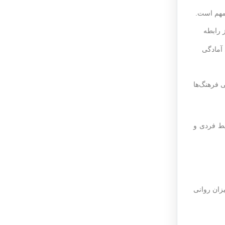
 مهم است.
 رابطه
آمادگی
 فرهنگ‌ها
یط فردی و
زان روانی