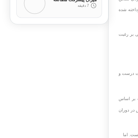
7 دقیقه
داخته شده
ی بر رغبت
ات درست و
 بر اساس
 در دوران
ست. اما