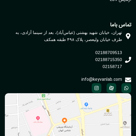
اس باما
تهران، خیابان شهید بهشتی (عباس‌آباد)، بعد از سینما آزادی، به
طرف خیابان ولیعصر، پلاک ۴۹۸ طبقه همکف
02188709513
02188715350
02158717
info@keyvanlab.com