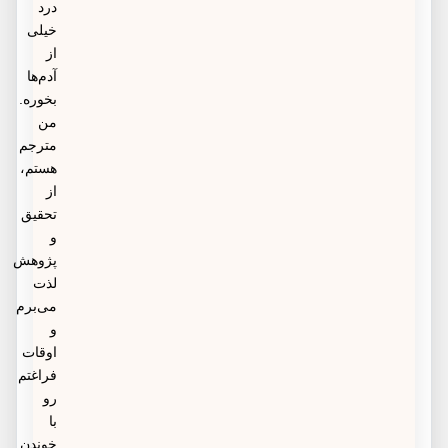
درد
خیلی
از
آدم‌ها
بخوره.
من
مترجم
هستم،
از
تحقیق
و
پژوهش
لذت
می‌برم
و
اوقات
فراغتم
رو
با
خوندن