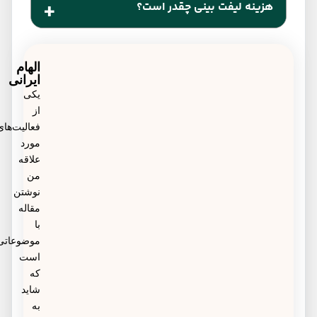
هزینه لیفت بینی چقدر است؟
شکستگی بینی و غیره را اصلاح نماید.
لیفت بینی با نخ، لیفت بینی با ژل و لیفت بینی با جراحی.
قیمت لیفت بینی بسته به روش انتخابی شما، میزان
ایرادات بینی، کلینیک و پزشک متخصص متفاوت
الهام
ایرانی
می‌باشد. هزینه لیفت بینی با روش جراحی از حدود 10 تا
یکی
از
30 میلیون تومان متغیر است. همچنین در روش‌های غیر
فعالیت‌های
جراحی لیفت بینی، قیمت از حدود 5 تا 8 میلیون تومان
مورد
علاقه
متفاوت است.
من
نوشتن
مقاله
با
موضوعاتی
است
که
شاید
به