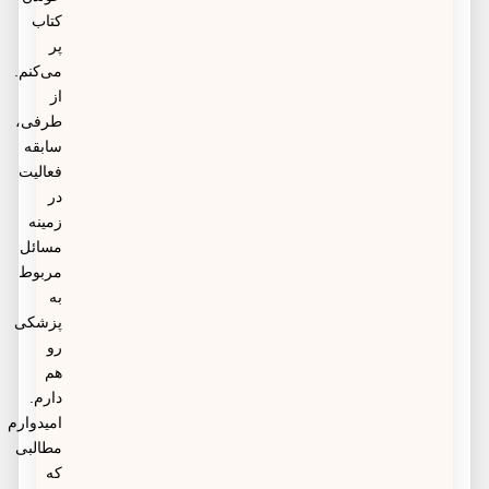
کتاب
پر
می‌کنم.
از
طرفی،
سابقه
فعالیت
در
زمینه
مسائل
مربوط
به
پزشکی
رو
هم
دارم.
امیدوارم
مطالبی
که