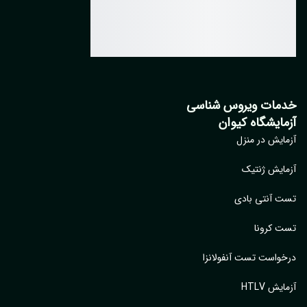
مات ویروس شناسی
مایشگاه کیوان
ایش در منزل
ایش ژنتیک
 آنتی بادی
 کرونا
واست تست آنفولانزا
یش HTLV