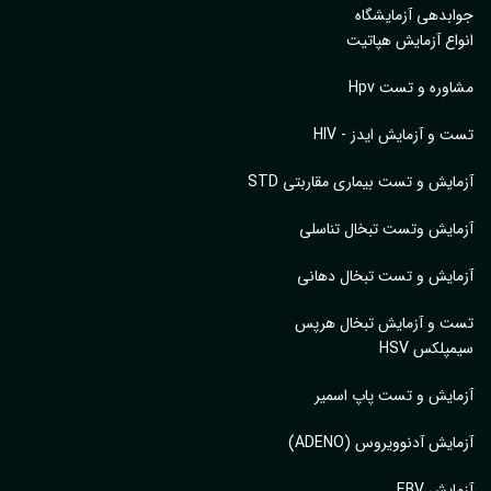
بدهی آزمایشگاه
اع آزمایش هپاتیت
وره و تست Hpv
 و آزمایش ایدز - HIV
ایش و تست بیماری مقاربتی STD
ایش وتست تبخال تناسلی
ایش و تست تبخال دهانی
ت و آزمایش تبخال هرپس
پلکس HSV
ایش و تست پاپ اسمیر
ایش آدنوویروس (ADENO)
یش EBV