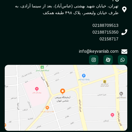
تهران، خیابان شهید بهشتی (عباس‌آباد)، بعد از سینما آزادی، به
طرف خیابان ولیعصر، پلاک ۴۹۸ طبقه همکف
02188709513
02188715350
02158717
info@keyvanlab.com