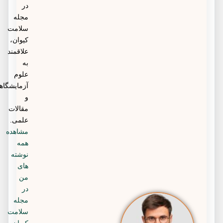
در
مجله
سلامت
کیوان،
علاقمند
به
علوم
آزمایشگاهی
و
مقالات
علمی.
مشاهده
همه
نوشته
های
من
در
مجله
سلامت