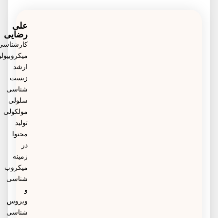
کودکان کمتر از 5 سال، گروه‌هایی با نرخ بالای انتقال
قطرات دفع شده حاوی باکتری سل را استنشاق می‌کند،
سل، مانند افراد بی خانمان، معتادان تزریقی و افراد
علی
به این بیماری مبتلا خواهد شد.
رضایی
مبتلا به عفونت HIV بیشترین درگیری با بیماری سل را
کارشناسی
میکروبیولوژی،
دارند.
ارشد
زیست
شناسی
سلولی
مولکولی
تولید
محتوا
در
زمینه
میکروب
شناسی
و
ویروس
شناسی