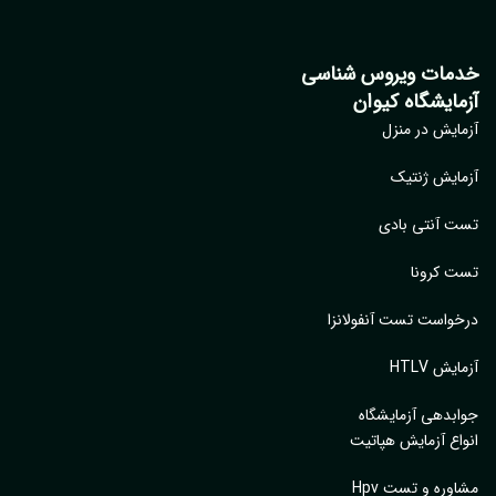
مات ویروس شناسی
مایشگاه کیوان
ایش در منزل
ایش ژنتیک
 آنتی بادی
 کرونا
واست تست آنفولانزا
یش HTLV
بدهی آزمایشگاه
اع آزمایش هپاتیت
وره و تست Hpv