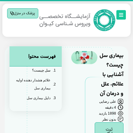
پزشک در منزل
بیماری سل
فهرست محتوا
چیست؟
سل چیست؟
آشنایی با
علائم هشدار دهنده اولیه
علائم، علل
بیماری سل
و درمان آن
دلیل بیماری سل
علی رضایی
4 دقیقه
1898 بازدید
بدون نظر
ثبت